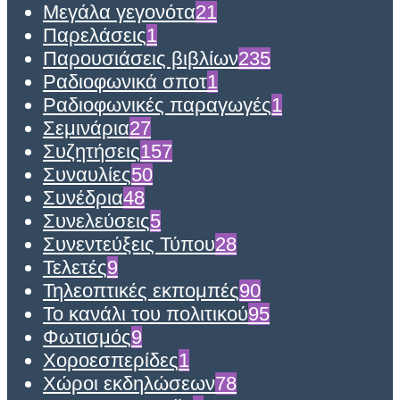
Μεγάλα γεγονότα
21
Παρελάσεις
1
Παρουσιάσεις βιβλίων
235
Ραδιοφωνικά σποτ
1
Ραδιοφωνικές παραγωγές
1
Σεμινάρια
27
Συζητήσεις
157
Συναυλίες
50
Συνέδρια
48
Συνελεύσεις
5
Συνεντεύξεις Τύπου
28
Τελετές
9
Τηλεοπτικές εκπομπές
90
Το κανάλι του πολιτικού
95
Φωτισμός
9
Χοροεσπερίδες
1
Χώροι εκδηλώσεων
78