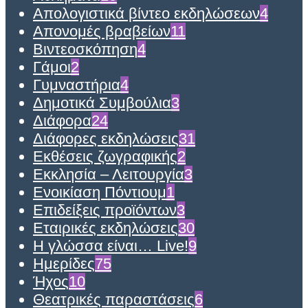
Απολογιστικά βίντεο εκδηλώσεων
4
Απονομές βραβείων
11
Βιντεοσκόπηση
4
Γάμοι
2
Γυμναστήρια
4
Δημοτικά Συμβούλια
3
Διάφορα
24
Διάφορες εκδηλώσεις
31
Εκθέσεις ζωγραφικής
2
Εκκλησία – Λειτουργία
3
Ενοικίαση Πόντιουμ
1
Επιδείξεις προϊόντων
3
Εταιρικές εκδηλώσεις
30
Η γλώσσα είναι… Live!
9
Ημερίδες
75
Ήχος
10
Θεατρικές παραστάσεις
6