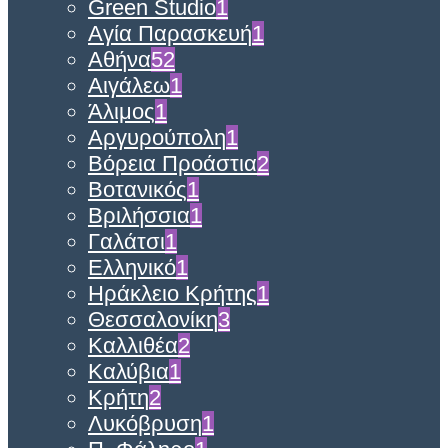
Green Studio
1
Αγία Παρασκευή
1
Αθήνα
52
Αιγάλεω
1
Άλιμος
1
Αργυρούπολη
1
Βόρεια Προάστια
2
Βοτανικός
1
Βριλήσσια
1
Γαλάτσι
1
Ελληνικό
1
Ηράκλειο Κρήτης
1
Θεσσαλονίκη
3
Καλλιθέα
2
Καλύβια
1
Κρήτη
2
Λυκόβρυση
1