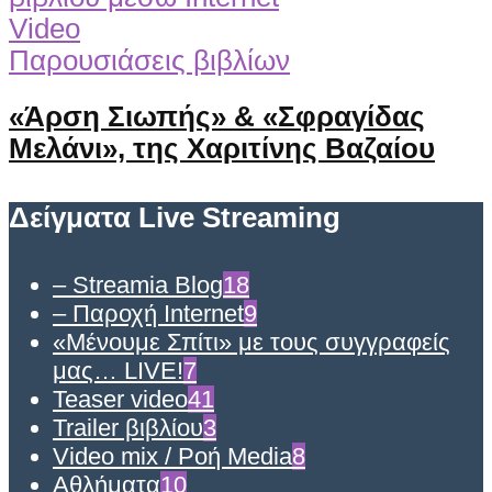
Video
Παρουσιάσεις βιβλίων
«Άρση Σιωπής» & «Σφραγίδας
Μελάνι», της Χαριτίνης Βαζαίου
Δείγματα Live Streaming
– Streamia Blog
18
– Παροχή Internet
9
«Μένουμε Σπίτι» με τους συγγραφείς
μας… LIVE!
7
Teaser video
41
Trailer βιβλίου
3
Video mix / Ροή Media
8
Αθλήματα
10