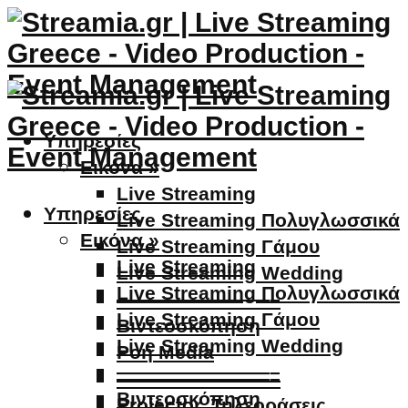
Υπηρεσίες
Εικόνα »
Live Streaming
Υπηρεσίες
Live Streaming Πολυγλωσσικά
Εικόνα »
Live Streaming Γάμου
Live Streaming
Live Streaming Wedding
Live Streaming Πολυγλωσσικά
————————–
Live Streaming Γάμου
Βιντεοσκόπηση
Live Streaming Wedding
Ροή Media
————————–
————————–
Βιντεοσκόπηση
Projector, Τηλεοράσεις,