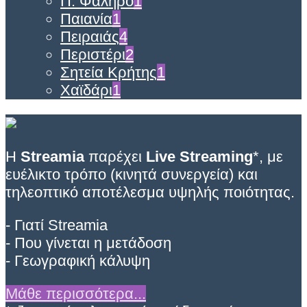
Π. Φάληρο
1
Παιανία
1
Πειραιάς
4
Περιστέρι
2
Σητεία Κρήτης
1
Χαϊδάρι
1
Η
Streamia
παρέχει
Live Streaming
*, με
ευέλικτο τρόπο (κινητά συνεργεία) και
τηλεοπτικό αποτέλεσμα υψηλής ποιότητας.
- Γιατί Streamia
- Που γίνεται η μετάδοση
- Γεωγραφική κάλυψη
Μάθε περισσότερα...