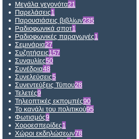
Μεγάλα γεγονότα
21
Παρελάσεις
1
Παρουσιάσεις βιβλίων
235
Ραδιοφωνικά σποτ
1
Ραδιοφωνικές παραγωγές
1
Σεμινάρια
27
Συζητήσεις
157
Συναυλίες
50
Συνέδρια
48
Συνελεύσεις
5
Συνεντεύξεις Τύπου
28
Τελετές
9
Τηλεοπτικές εκπομπές
90
Το κανάλι του πολιτικού
95
Φωτισμός
9
Χοροεσπερίδες
1
Χώροι εκδηλώσεων
78