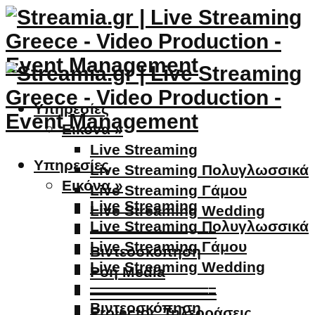
Υπηρεσίες
Εικόνα »
Live Streaming
Υπηρεσίες
Live Streaming Πολυγλωσσικά
Εικόνα »
Live Streaming Γάμου
Live Streaming
Live Streaming Wedding
Live Streaming Πολυγλωσσικά
————————–
Live Streaming Γάμου
Βιντεοσκόπηση
Live Streaming Wedding
Ροή Media
————————–
————————–
Βιντεοσκόπηση
Projector, Τηλεοράσεις,