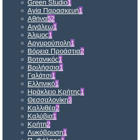
Green Studio
1
Αγία Παρασκευή
1
Αθήνα
52
Αιγάλεω
1
Άλιμος
1
Αργυρούπολη
1
Βόρεια Προάστια
2
Βοτανικός
1
Βριλήσσια
1
Γαλάτσι
1
Ελληνικό
1
Ηράκλειο Κρήτης
1
Θεσσαλονίκη
3
Καλλιθέα
2
Καλύβια
1
Κρήτη
2
Λυκόβρυση
1