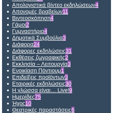
Απολογιστικά βίντεο εκδηλώσεων
4
Απονομές βραβείων
11
Βιντεοσκόπηση
4
Γάμοι
2
Γυμναστήρια
4
Δημοτικά Συμβούλια
3
Διάφορα
24
Διάφορες εκδηλώσεις
31
Εκθέσεις ζωγραφικής
2
Εκκλησία – Λειτουργία
3
Ενοικίαση Πόντιουμ
1
Επιδείξεις προϊόντων
3
Εταιρικές εκδηλώσεις
30
Η γλώσσα είναι… Live!
9
Ημερίδες
75
Ήχος
10
Θεατρικές παραστάσεις
6