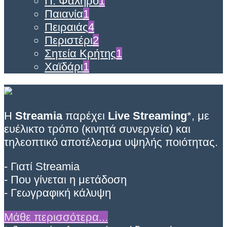
Π. Φάληρο
1
Παιανία
1
Πειραιάς
4
Περιστέρι
2
Σητεία Κρήτης
1
Χαϊδάρι
1
Η
Streamia
παρέχει
Live Streaming
*, με
ευέλικτο τρόπο (κινητά συνεργεία) και
τηλεοπτικό αποτέλεσμα υψηλής ποιότητας.
- Γιατί Streamia
- Που γίνεται η μετάδοση
- Γεωγραφική κάλυψη
Μάθε περισσότερα...