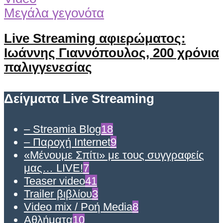
Μεγάλα γεγονότα
Live Streaming αφιερώματος:
Ιωάννης Γιαννόπουλος, 200 χρόνια
παλιγγενεσίας
Δείγματα Live Streaming
– Streamia Blog
18
– Παροχή Internet
9
«Μένουμε Σπίτι» με τους συγγραφείς
μας… LIVE!
7
Teaser video
41
Trailer βιβλίου
3
Video mix / Ροή Media
8
Αθλήματα
10