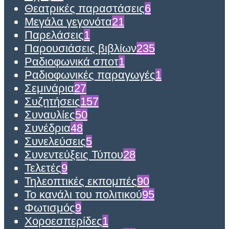
Θεατρικές παραστάσεις
6
Μεγάλα γεγονότα
21
Παρελάσεις
1
Παρουσιάσεις βιβλίων
235
Ραδιοφωνικά σποτ
1
Ραδιοφωνικές παραγωγές
1
Σεμινάρια
27
Συζητήσεις
157
Συναυλίες
50
Συνέδρια
48
Συνελεύσεις
5
Συνεντεύξεις Τύπου
28
Τελετές
9
Τηλεοπτικές εκπομπές
90
Το κανάλι του πολιτικού
95
Φωτισμός
9
Χοροεσπερίδες
1