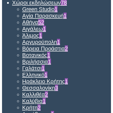
Χώροι εκδηλώσεων
78
Green Studio
1
Αγία Παρασκευή
1
Αθήνα
52
Αιγάλεω
1
Άλιμος
1
Αργυρούπολη
1
Βόρεια Προάστια
2
Βοτανικός
1
Βριλήσσια
1
Γαλάτσι
1
Ελληνικό
1
Ηράκλειο Κρήτης
1
Θεσσαλονίκη
3
Καλλιθέα
2
Καλύβια
1
Κρήτη
2