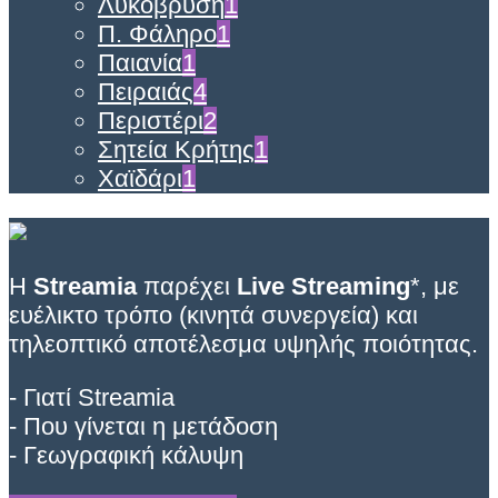
Λυκόβρυση
1
Π. Φάληρο
1
Παιανία
1
Πειραιάς
4
Περιστέρι
2
Σητεία Κρήτης
1
Χαϊδάρι
1
Η
Streamia
παρέχει
Live Streaming
*, με
ευέλικτο τρόπο (κινητά συνεργεία) και
τηλεοπτικό αποτέλεσμα υψηλής ποιότητας.
- Γιατί Streamia
- Που γίνεται η μετάδοση
- Γεωγραφική κάλυψη