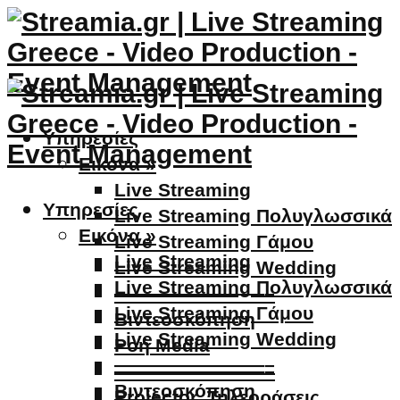
Υπηρεσίες
Εικόνα »
Live Streaming
Υπηρεσίες
Live Streaming Πολυγλωσσικά
Εικόνα »
Live Streaming Γάμου
Live Streaming
Live Streaming Wedding
Live Streaming Πολυγλωσσικά
————————–
Live Streaming Γάμου
Βιντεοσκόπηση
Live Streaming Wedding
Ροή Media
————————–
————————–
Βιντεοσκόπηση
Projector, Τηλεοράσεις,