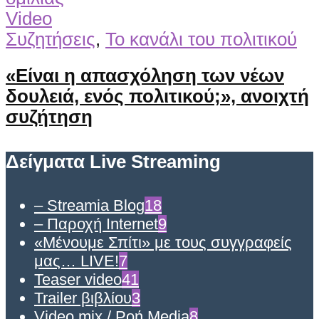
Video
Συζητήσεις
,
Το κανάλι του πολιτικού
«Είναι η απασχόληση των νέων
δουλειά, ενός πολιτικού;», ανοιχτή
συζήτηση
Δείγματα Live Streaming
– Streamia Blog
18
– Παροχή Internet
9
«Μένουμε Σπίτι» με τους συγγραφείς
μας… LIVE!
7
Teaser video
41
Trailer βιβλίου
3
Video mix / Ροή Media
8