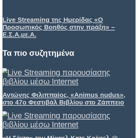
Live Streaming της Ημερίδας «Ο
Προσωπικός Βοηθός στην πράξη» –
Ε.Σ.Α.με.Α.
Τα πιο συζητημένα
Αντώνης Φιλιππαίος, «Animus nudus»,
στο 47ο Φεστιβάλ Βιβλίου στο Ζάππειο
«Η Σέχτα» του Μίκαελ Κατς Κρέφελ @