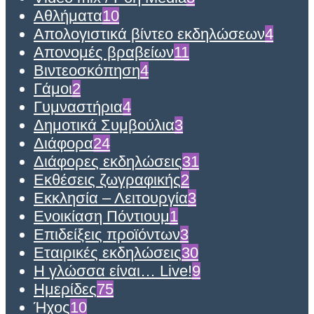
Αθλήματα
10
Απολογιστικά βίντεο εκδηλώσεων
4
Απονομές βραβείων
11
Βιντεοσκόπηση
4
Γάμοι
2
Γυμναστήρια
4
Δημοτικά Συμβούλια
3
Διάφορα
24
Διάφορες εκδηλώσεις
31
Εκθέσεις ζωγραφικής
2
Εκκλησία – Λειτουργία
3
Ενοικίαση Πόντιουμ
1
Επιδείξεις προϊόντων
3
Εταιρικές εκδηλώσεις
30
Η γλώσσα είναι… Live!
9
Ημερίδες
75
Ήχος
10