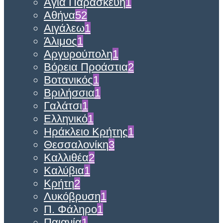
Αγία Παρασκευή
1
Αθήνα
52
Αιγάλεω
1
Άλιμος
1
Αργυρούπολη
1
Βόρεια Προάστια
2
Βοτανικός
1
Βριλήσσια
1
Γαλάτσι
1
Ελληνικό
1
Ηράκλειο Κρήτης
1
Θεσσαλονίκη
3
Καλλιθέα
2
Καλύβια
1
Κρήτη
2
Λυκόβρυση
1
Π. Φάληρο
1
Παιανία
1