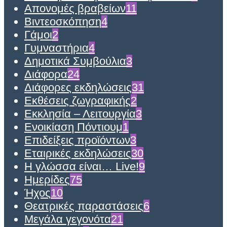
Απονομές βραβείων
11
Βιντεοσκόπηση
4
Γάμοι
2
Γυμναστήρια
4
Δημοτικά Συμβούλια
3
Διάφορα
24
Διάφορες εκδηλώσεις
31
Εκθέσεις ζωγραφικής
2
Εκκλησία – Λειτουργία
3
Ενοικίαση Πόντιουμ
1
Επιδείξεις προϊόντων
3
Εταιρικές εκδηλώσεις
30
Η γλώσσα είναι… Live!
9
Ημερίδες
75
Ήχος
10
Θεατρικές παραστάσεις
6
Μεγάλα γεγονότα
21