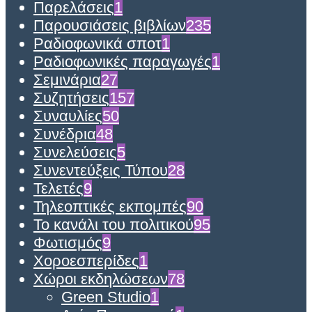
Παρελάσεις
1
Παρουσιάσεις βιβλίων
235
Ραδιοφωνικά σποτ
1
Ραδιοφωνικές παραγωγές
1
Σεμινάρια
27
Συζητήσεις
157
Συναυλίες
50
Συνέδρια
48
Συνελεύσεις
5
Συνεντεύξεις Τύπου
28
Τελετές
9
Τηλεοπτικές εκπομπές
90
Το κανάλι του πολιτικού
95
Φωτισμός
9
Χοροεσπερίδες
1
Χώροι εκδηλώσεων
78
Green Studio
1