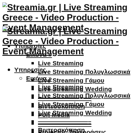
Υπηρεσίες
Εικόνα »
Live Streaming
Υπηρεσίες
Live Streaming Πολυγλωσσικά
Εικόνα »
Live Streaming Γάμου
Live Streaming
Live Streaming Wedding
Live Streaming Πολυγλωσσικά
————————–
Live Streaming Γάμου
Βιντεοσκόπηση
Live Streaming Wedding
Ροή Media
————————–
————————–
Βιντεοσκόπηση
Projector, Τηλεοράσεις,