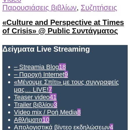
Παρουσιάσεις βιβλίων
,
Συζητήσεις
«Culture and Perspective at Times
of Crisis» @ Public Συντάγματος
Δείγματα Live Streaming
– Streamia Blog
18
– Παροχή Internet
9
«Μένουμε Σπίτι» με τους συγγραφείς
μας… LIVE!
7
Teaser video
41
Trailer βιβλίου
3
Video mix / Ροή Media
8
Αθλήματα
10
Απολογιστικά βίντεο εκδηλώσεων
4