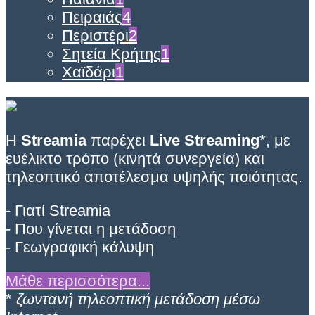
Πειραιάς
4
Περιστέρι
2
Σητεία Κρήτης
1
Χαϊδάρι
1
Η
Streamia
παρέχει
Live Streaming
*, με
ευέλικτο τρόπο (κινητά συνεργεία) και
τηλεοπτικό αποτέλεσμα υψηλής ποιότητας.
- Γιατί Streamia
- Που γίνεται η μετάδοση
- Γεωγραφική κάλυψη
Μάθε περισσότερα...
*
ζωντανή τηλεοπτική μετάδοση μέσω