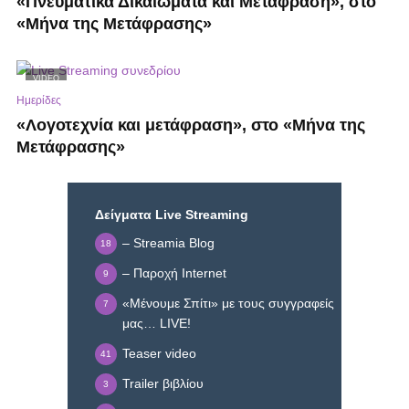
«Πνευματικά Δικαιώματα και Μετάφραση», στο
«Μήνα της Μετάφρασης»
VIDEO
Ημερίδες
«Λογοτεχνία και μετάφραση», στο «Μήνα της
Μετάφρασης»
Δείγματα Live Streaming
– Streamia Blog
18
– Παροχή Internet
9
«Μένουμε Σπίτι» με τους συγγραφείς
7
μας… LIVE!
Teaser video
41
Trailer βιβλίου
3