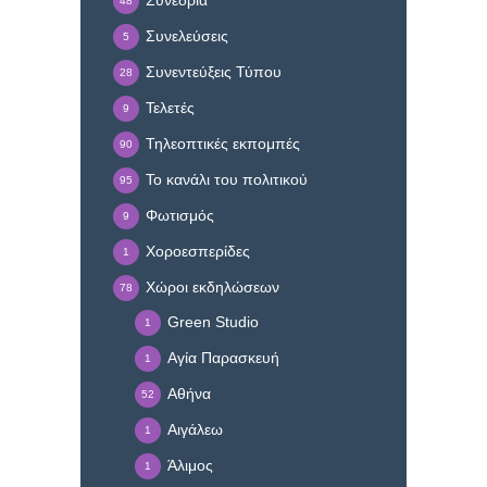
Συνέδρια
48
Συνελεύσεις
5
Συνεντεύξεις Τύπου
28
Τελετές
9
Τηλεοπτικές εκπομπές
90
Το κανάλι του πολιτικού
95
Φωτισμός
9
Χοροεσπερίδες
1
Χώροι εκδηλώσεων
78
Green Studio
1
Αγία Παρασκευή
1
Αθήνα
52
Αιγάλεω
1
Άλιμος
1