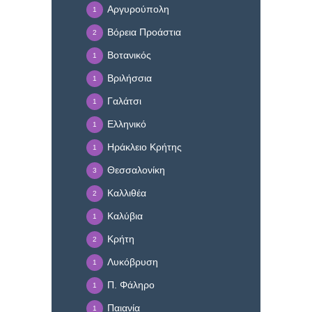
Αργυρούπολη
1
Βόρεια Προάστια
2
Βοτανικός
1
Βριλήσσια
1
Γαλάτσι
1
Ελληνικό
1
Ηράκλειο Κρήτης
1
Θεσσαλονίκη
3
Καλλιθέα
2
Καλύβια
1
Κρήτη
2
Λυκόβρυση
1
Π. Φάληρο
1
Παιανία
1