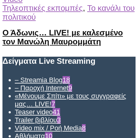
Τηλεοπτικές εκπομπές
,
Το κανάλι του
πολιτικού
Ο Άδωνις… LIVE! με καλεσμένο
τον Μανώλη Μαυρομμάτη
Δείγματα Live Streaming
– Streamia Blog
18
– Παροχή Internet
9
«Μένουμε Σπίτι» με τους συγγραφείς
μας… LIVE!
7
Teaser video
41
Trailer βιβλίου
3
Video mix / Ροή Media
8
Αθλήματα
10