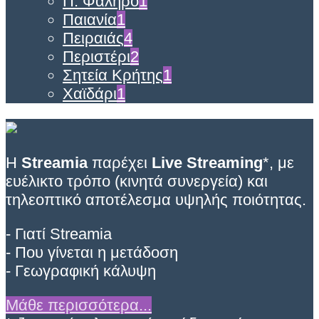
Π. Φάληρο
1
Παιανία
1
Πειραιάς
4
Περιστέρι
2
Σητεία Κρήτης
1
Χαϊδάρι
1
Η
Streamia
παρέχει
Live Streaming
*, με
ευέλικτο τρόπο (κινητά συνεργεία) και
τηλεοπτικό αποτέλεσμα υψηλής ποιότητας.
- Γιατί Streamia
- Που γίνεται η μετάδοση
- Γεωγραφική κάλυψη
Μάθε περισσότερα...