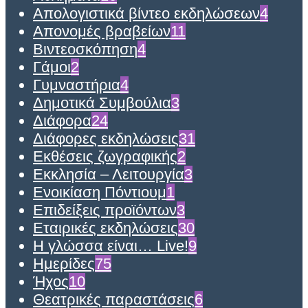
Απολογιστικά βίντεο εκδηλώσεων
4
Απονομές βραβείων
11
Βιντεοσκόπηση
4
Γάμοι
2
Γυμναστήρια
4
Δημοτικά Συμβούλια
3
Διάφορα
24
Διάφορες εκδηλώσεις
31
Εκθέσεις ζωγραφικής
2
Εκκλησία – Λειτουργία
3
Ενοικίαση Πόντιουμ
1
Επιδείξεις προϊόντων
3
Εταιρικές εκδηλώσεις
30
Η γλώσσα είναι… Live!
9
Ημερίδες
75
Ήχος
10
Θεατρικές παραστάσεις
6