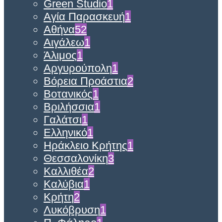
Green Studio
1
Αγία Παρασκευή
1
Αθήνα
52
Αιγάλεω
1
Άλιμος
1
Αργυρούπολη
1
Βόρεια Προάστια
2
Βοτανικός
1
Βριλήσσια
1
Γαλάτσι
1
Ελληνικό
1
Ηράκλειο Κρήτης
1
Θεσσαλονίκη
3
Καλλιθέα
2
Καλύβια
1
Κρήτη
2
Λυκόβρυση
1