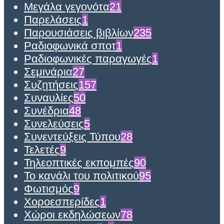
Μεγάλα γεγονότα
21
Παρελάσεις
1
Παρουσιάσεις βιβλίων
235
Ραδιοφωνικά σποτ
1
Ραδιοφωνικές παραγωγές
1
Σεμινάρια
27
Συζητήσεις
157
Συναυλίες
50
Συνέδρια
48
Συνελεύσεις
5
Συνεντεύξεις Τύπου
28
Τελετές
9
Τηλεοπτικές εκπομπές
90
Το κανάλι του πολιτικού
95
Φωτισμός
9
Χοροεσπερίδες
1
Χώροι εκδηλώσεων
78