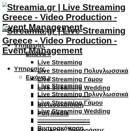
Υπηρεσίες
Εικόνα »
Live Streaming
Υπηρεσίες
Live Streaming Πολυγλωσσικά
Εικόνα »
Live Streaming Γάμου
Live Streaming
Live Streaming Wedding
Live Streaming Πολυγλωσσικά
————————–
Live Streaming Γάμου
Βιντεοσκόπηση
Live Streaming Wedding
Ροή Media
————————–
————————–
Βιντεοσκόπηση
Projector, Τηλεοράσεις,