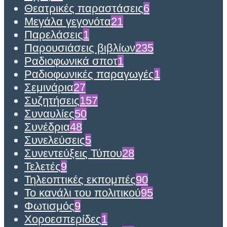
Θεατρικές παραστάσεις
6
Μεγάλα γεγονότα
21
Παρελάσεις
1
Παρουσιάσεις βιβλίων
235
Ραδιοφωνικά σποτ
1
Ραδιοφωνικές παραγωγές
1
Σεμινάρια
27
Συζητήσεις
157
Συναυλίες
50
Συνέδρια
48
Συνελεύσεις
5
Συνεντεύξεις Τύπου
28
Τελετές
9
Τηλεοπτικές εκπομπές
90
Το κανάλι του πολιτικού
95
Φωτισμός
9
Χοροεσπερίδες
1