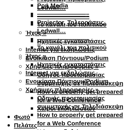
Ροή Media
Ledwall…
————————–
————————–
Projector, Τηλεοράσεις,
Το κανάλι του πολιτικού
Ledwall…
Ήχος »
————————–
Ηχητικές εγκαταστάσεις
Το κανάλι του πολιτικού
Internet για εκδηλώσεις
Ήχος »
Ενοικίαση Πόντιουμ/Podium
Ηχητικές εγκαταστάσεις
Χρήσιμες πληροφορίες »
Internet για εκδηλώσεις
Οδηγός προετοιμασίας
Ενοικίαση Πόντιουμ/Podium
συμμετοχής σε Τηλεδιάσκεψη
Χρήσιμες πληροφορίες »
How to properly get prepared
Οδηγός προετοιμασίας
for a Web Conference
συμμετοχής σε Τηλεδιάσκεψη
Χώροι εκδηλώσεων
How to properly get prepared
Φωτό
for a Web Conference
Πελάτες