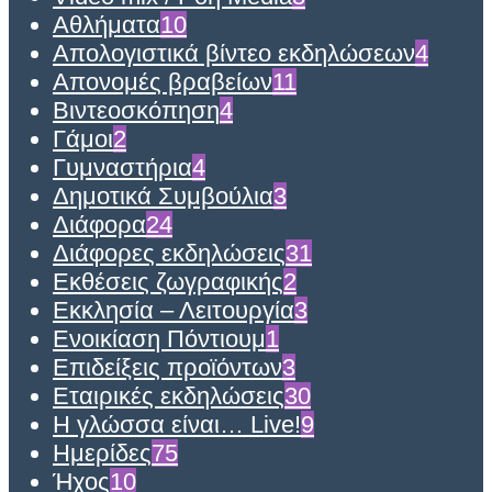
Αθλήματα
10
Απολογιστικά βίντεο εκδηλώσεων
4
Απονομές βραβείων
11
Βιντεοσκόπηση
4
Γάμοι
2
Γυμναστήρια
4
Δημοτικά Συμβούλια
3
Διάφορα
24
Διάφορες εκδηλώσεις
31
Εκθέσεις ζωγραφικής
2
Εκκλησία – Λειτουργία
3
Ενοικίαση Πόντιουμ
1
Επιδείξεις προϊόντων
3
Εταιρικές εκδηλώσεις
30
Η γλώσσα είναι… Live!
9
Ημερίδες
75
Ήχος
10