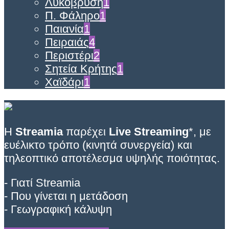
Λυκόβρυση
1
Π. Φάληρο
1
Παιανία
1
Πειραιάς
4
Περιστέρι
2
Σητεία Κρήτης
1
Χαϊδάρι
1
Η
Streamia
παρέχει
Live Streaming
*, με
ευέλικτο τρόπο (κινητά συνεργεία) και
τηλεοπτικό αποτέλεσμα υψηλής ποιότητας.
- Γιατί Streamia
- Που γίνεται η μετάδοση
- Γεωγραφική κάλυψη