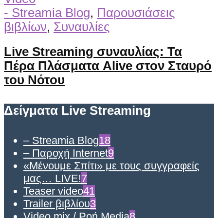
- Streamia Blog
,
Παρουσιάσεις
βιβλίων
,
Συναυλίες
Live Streaming συναυλίας: Τα
Πέρα Πλάσματα Alive στον Σταυρό
του Νότου
Δείγματα Live Streaming
– Streamia Blog
18
– Παροχή Internet
9
«Μένουμε Σπίτι» με τους συγγραφείς
μας… LIVE!
7
Teaser video
41
Trailer βιβλίου
3
Video mix / Ροή Media
8