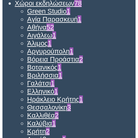
Χώροι εκδηλώσεων
78
Green Studio
1
Αγία Παρασκευή
1
Αθήνα
52
Αιγάλεω
1
Άλιμος
1
Αργυρούπολη
1
Βόρεια Προάστια
2
Βοτανικός
1
Βριλήσσια
1
Γαλάτσι
1
Ελληνικό
1
Ηράκλειο Κρήτης
1
Θεσσαλονίκη
3
Καλλιθέα
2
Καλύβια
1
Κρήτη
2