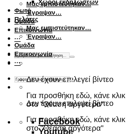
Χώροι εκδηλώσεων
Μας εμπιστεύτηκαν…
Φωτό
Έγραψαν…
Πελάτες
Ομάδα
Μας εμπιστεύτηκαν…
Επικοινωνία
Έγραψαν…
···
Ομάδα
Επικοινωνία
···
Δεν έχουν επιλεγεί βίντεο
Για προσθήκη εδώ, κάνε κλικ
Δεν έχουν επιλεγεί βίντεο
στο "Θέαση αργότερα"
Για προσθήκη εδώ, κάνε κλικ
Facebook
στο "Θέαση αργότερα"
Youtube