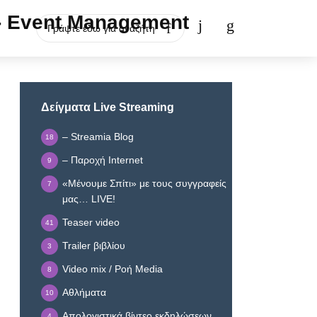
Δείγματα Live Streaming
– Streamia Blog
18
– Παροχή Internet
9
«Μένουμε Σπίτι» με τους συγγραφείς
7
μας… LIVE!
Teaser video
41
Trailer βιβλίου
3
Video mix / Ροή Media
8
Αθλήματα
10
Απολογιστικά βίντεο εκδηλώσεων
4