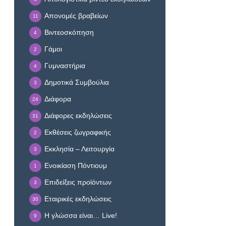
Απονομές βραβείων
11
Βιντεοσκόπηση
4
Γάμοι
2
Γυμναστήρια
4
Δημοτικά Συμβούλια
3
Διάφορα
24
Διάφορες εκδηλώσεις
31
Εκθέσεις ζωγραφικής
2
Εκκλησία – Λειτουργία
3
Ενοικίαση Πόντιουμ
1
Επιδείξεις προϊόντων
3
Εταιρικές εκδηλώσεις
30
Η γλώσσα είναι… Live!
9