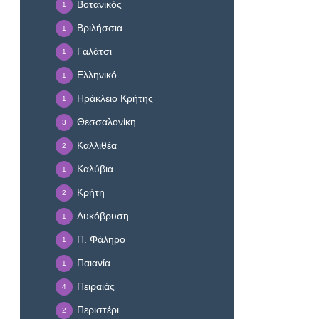
Βοτανικός
1
Βριλήσσια
1
Γαλάτσι
1
Ελληνικό
1
Ηράκλειο Κρήτης
1
Θεσσαλονίκη
3
Καλλιθέα
2
Καλύβια
1
Κρήτη
2
Λυκόβρυση
1
Π. Φάληρο
1
Παιανία
1
Πειραιάς
4
Περιστέρι
2