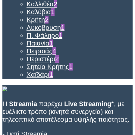
Καλλιθέα
2
Καλύβια
1
Κρήτη
2
Λυκόβρυση
1
Π. Φάληρο
1
Παιανία
1
Πειραιάς
4
Περιστέρι
2
Σητεία Κρήτης
1
Χαϊδάρι
1
Η
Streamia
παρέχει
Live Streaming
*, με
ευέλικτο τρόπο (κινητά συνεργεία) και
τηλεοπτικό αποτέλεσμα υψηλής ποιότητας.
- Γιατί Streamia