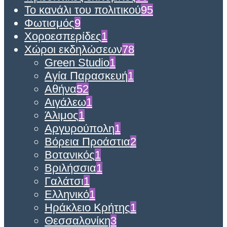
Το κανάλι του πολιτικού
95
Φωτισμός
9
Χοροεσπερίδες
1
Χώροι εκδηλώσεων
78
Green Studio
1
Αγία Παρασκευή
1
Αθήνα
52
Αιγάλεω
1
Άλιμος
1
Αργυρούπολη
1
Βόρεια Προάστια
2
Βοτανικός
1
Βριλήσσια
1
Γαλάτσι
1
Ελληνικό
1
Ηράκλειο Κρήτης
1
Θεσσαλονίκη
3