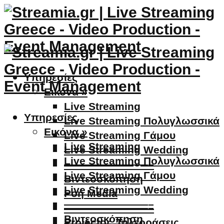
Υπηρεσίες
Εικόνα »
Live Streaming
Υπηρεσίες
Live Streaming Πολυγλωσσικά
Εικόνα »
Live Streaming Γάμου
Live Streaming
Live Streaming Wedding
Live Streaming Πολυγλωσσικά
————————–
Live Streaming Γάμου
Βιντεοσκόπηση
Live Streaming Wedding
Ροή Media
————————–
————————–
Βιντεοσκόπηση
Projector, Τηλεοράσεις,