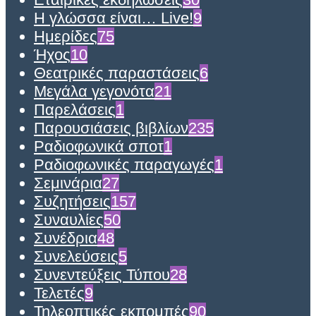
Η γλώσσα είναι… Live!
9
Ημερίδες
75
Ήχος
10
Θεατρικές παραστάσεις
6
Μεγάλα γεγονότα
21
Παρελάσεις
1
Παρουσιάσεις βιβλίων
235
Ραδιοφωνικά σποτ
1
Ραδιοφωνικές παραγωγές
1
Σεμινάρια
27
Συζητήσεις
157
Συναυλίες
50
Συνέδρια
48
Συνελεύσεις
5
Συνεντεύξεις Τύπου
28
Τελετές
9
Τηλεοπτικές εκπομπές
90