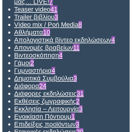
μας… LIVE!
7
Teaser video
41
Trailer βιβλίου
3
Video mix / Ροή Media
8
Αθλήματα
10
Απολογιστικά βίντεο εκδηλώσεων
4
Απονομές βραβείων
11
Βιντεοσκόπηση
4
Γάμοι
2
Γυμναστήρια
4
Δημοτικά Συμβούλια
3
Διάφορα
24
Διάφορες εκδηλώσεις
31
Εκθέσεις ζωγραφικής
2
Εκκλησία – Λειτουργία
3
Ενοικίαση Πόντιουμ
1
Επιδείξεις προϊόντων
3
Εταιρικές εκδηλώσεις
30