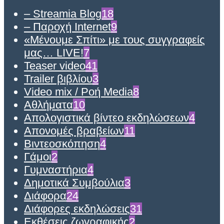
– Streamia Blog
18
– Παροχή Internet
9
«Μένουμε Σπίτι» με τους συγγραφείς
μας… LIVE!
7
Teaser video
41
Trailer βιβλίου
3
Video mix / Ροή Media
8
Αθλήματα
10
Απολογιστικά βίντεο εκδηλώσεων
4
Απονομές βραβείων
11
Βιντεοσκόπηση
4
Γάμοι
2
Γυμναστήρια
4
Δημοτικά Συμβούλια
3
Διάφορα
24
Διάφορες εκδηλώσεις
31
Εκθέσεις ζωγραφικής
2