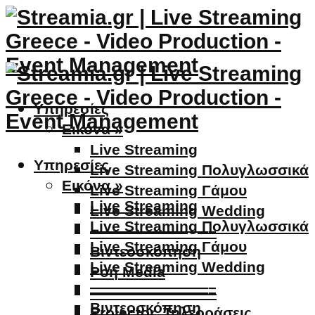
Υπηρεσίες
Εικόνα »
Live Streaming
Υπηρεσίες
Live Streaming Πολυγλωσσικά
Εικόνα »
Live Streaming Γάμου
Live Streaming
Live Streaming Wedding
Live Streaming Πολυγλωσσικά
————————–
Live Streaming Γάμου
Βιντεοσκόπηση
Live Streaming Wedding
Ροή Media
————————–
————————–
Βιντεοσκόπηση
Projector, Τηλεοράσεις,