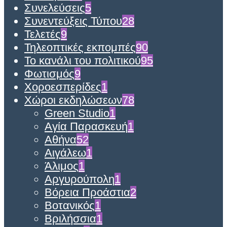
Συνελεύσεις
5
Συνεντεύξεις Τύπου
28
Τελετές
9
Τηλεοπτικές εκπομπές
90
Το κανάλι του πολιτικού
95
Φωτισμός
9
Χοροεσπερίδες
1
Χώροι εκδηλώσεων
78
Green Studio
1
Αγία Παρασκευή
1
Αθήνα
52
Αιγάλεω
1
Άλιμος
1
Αργυρούπολη
1
Βόρεια Προάστια
2
Βοτανικός
1
Βριλήσσια
1