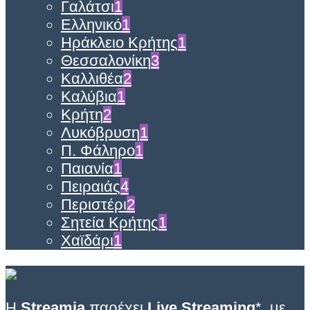
Γαλάτσι
1
Ελληνικό
1
Ηράκλειο Κρήτης
1
Θεσσαλονίκη
3
Καλλιθέα
2
Καλύβια
1
Κρήτη
2
Λυκόβρυση
1
Π. Φάληρο
1
Παιανία
1
Πειραιάς
4
Περιστέρι
2
Σητεία Κρήτης
1
Χαϊδάρι
1
Η
Streamia
παρέχει
Live Streaming
*, με