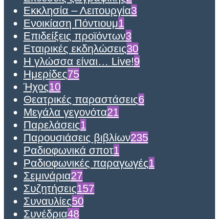
Εκκλησία – Λειτουργία
3
Ενοικίαση Πόντιουμ
1
Επιδείξεις προϊόντων
3
Εταιρικές εκδηλώσεις
30
Η γλώσσα είναι… Live!
9
Ημερίδες
75
Ήχος
10
Θεατρικές παραστάσεις
6
Μεγάλα γεγονότα
21
Παρελάσεις
1
Παρουσιάσεις βιβλίων
235
Ραδιοφωνικά σποτ
1
Ραδιοφωνικές παραγωγές
1
Σεμινάρια
27
Συζητήσεις
157
Συναυλίες
50
Συνέδρια
48