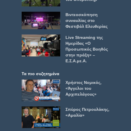
Βιντεοσκόπηση
συναυλίας στο
Φεστιβάλ Ελευθερίας
Live Streaming της
Ημερίδας «Ο
Προσωπικός Βοηθός
στην πράξη» –
Ε.Σ.Α.με.Α.
Τα πιο συζητημένα
Χρήστος Νομικός,
«Άγγελοι του
Αρχιπελάγους»
Σπύρος Πετρουλάκης,
«Αμαλία»