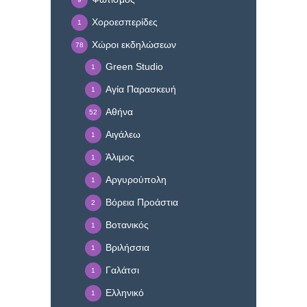
Χοροεσπερίδες
1
Χώροι εκδηλώσεων
78
Green Studio
1
Αγία Παρασκευή
1
Αθήνα
52
Αιγάλεω
1
Άλιμος
1
Αργυρούπολη
1
Βόρεια Προάστια
2
Βοτανικός
1
Βριλήσσια
1
Γαλάτσι
1
Ελληνικό
1