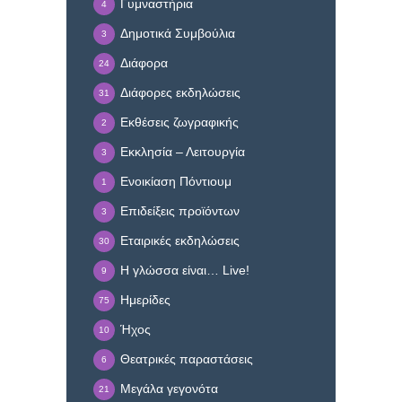
Γυμναστήρια
4
Δημοτικά Συμβούλια
3
Διάφορα
24
Διάφορες εκδηλώσεις
31
Εκθέσεις ζωγραφικής
2
Εκκλησία – Λειτουργία
3
Ενοικίαση Πόντιουμ
1
Επιδείξεις προϊόντων
3
Εταιρικές εκδηλώσεις
30
Η γλώσσα είναι… Live!
9
Ημερίδες
75
Ήχος
10
Θεατρικές παραστάσεις
6
Μεγάλα γεγονότα
21