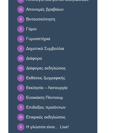
Απονομές βραβείων
11
Βιντεοσκόπηση
4
Γάμοι
2
Γυμναστήρια
4
Δημοτικά Συμβούλια
3
Διάφορα
24
Διάφορες εκδηλώσεις
31
Εκθέσεις ζωγραφικής
2
Εκκλησία – Λειτουργία
3
Ενοικίαση Πόντιουμ
1
Επιδείξεις προϊόντων
3
Εταιρικές εκδηλώσεις
30
Η γλώσσα είναι… Live!
9