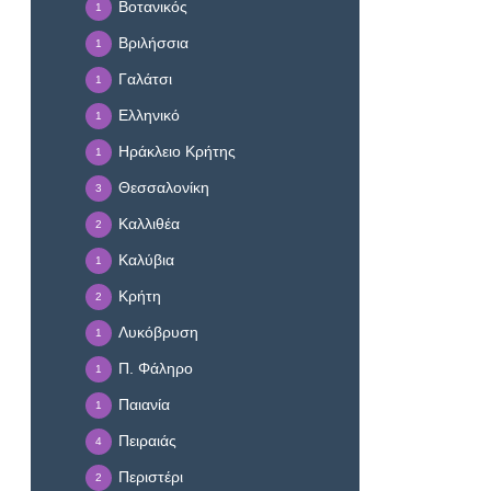
Βοτανικός
1
Βριλήσσια
1
Γαλάτσι
1
Ελληνικό
1
Ηράκλειο Κρήτης
1
Θεσσαλονίκη
3
Καλλιθέα
2
Καλύβια
1
Κρήτη
2
Λυκόβρυση
1
Π. Φάληρο
1
Παιανία
1
Πειραιάς
4
Περιστέρι
2