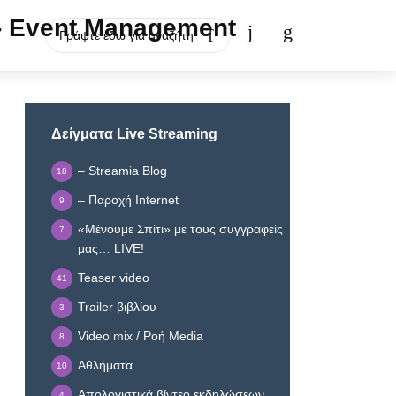
Δείγματα Live Streaming
– Streamia Blog
18
– Παροχή Internet
9
«Μένουμε Σπίτι» με τους συγγραφείς
7
μας… LIVE!
Teaser video
41
Trailer βιβλίου
3
Video mix / Ροή Media
8
Αθλήματα
10
Απολογιστικά βίντεο εκδηλώσεων
4