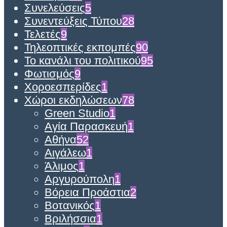
Συνελεύσεις
5
Συνεντεύξεις Τύπου
28
Τελετές
9
Τηλεοπτικές εκπομπές
90
Το κανάλι του πολιτικού
95
Φωτισμός
9
Χοροεσπερίδες
1
Χώροι εκδηλώσεων
78
Green Studio
1
Αγία Παρασκευή
1
Αθήνα
52
Αιγάλεω
1
Άλιμος
1
Αργυρούπολη
1
Βόρεια Προάστια
2
Βοτανικός
1
Βριλήσσια
1