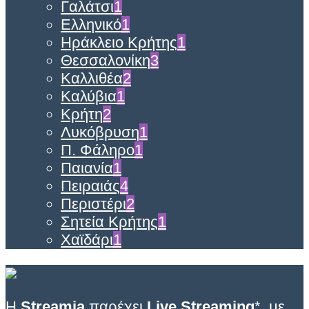
Γαλάτσι
1
Ελληνικό
1
Ηράκλειο Κρήτης
1
Θεσσαλονίκη
3
Καλλιθέα
2
Καλύβια
1
Κρήτη
2
Λυκόβρυση
1
Π. Φάληρο
1
Παιανία
1
Πειραιάς
4
Περιστέρι
2
Σητεία Κρήτης
1
Χαϊδάρι
1
Η
Streamia
παρέχει
Live Streaming
*, με