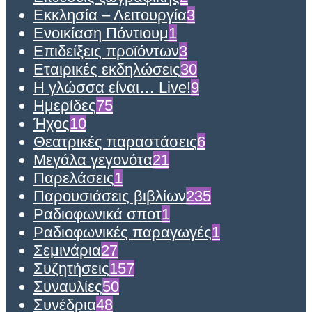
Εκκλησία – Λειτουργία
3
Ενοικίαση Πόντιουμ
1
Επιδείξεις προϊόντων
3
Εταιρικές εκδηλώσεις
30
Η γλώσσα είναι… Live!
9
Ημερίδες
75
Ήχος
10
Θεατρικές παραστάσεις
6
Μεγάλα γεγονότα
21
Παρελάσεις
1
Παρουσιάσεις βιβλίων
235
Ραδιοφωνικά σποτ
1
Ραδιοφωνικές παραγωγές
1
Σεμινάρια
27
Συζητήσεις
157
Συναυλίες
50
Συνέδρια
48