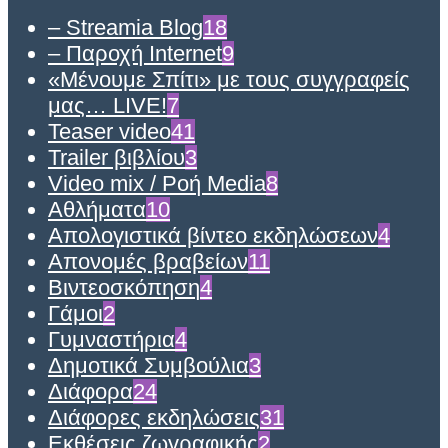
– Streamia Blog
18
– Παροχή Internet
9
«Μένουμε Σπίτι» με τους συγγραφείς
μας… LIVE!
7
Teaser video
41
Trailer βιβλίου
3
Video mix / Ροή Media
8
Αθλήματα
10
Απολογιστικά βίντεο εκδηλώσεων
4
Απονομές βραβείων
11
Βιντεοσκόπηση
4
Γάμοι
2
Γυμναστήρια
4
Δημοτικά Συμβούλια
3
Διάφορα
24
Διάφορες εκδηλώσεις
31
Εκθέσεις ζωγραφικής
2