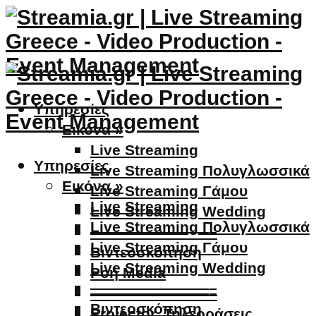
Υπηρεσίες
Εικόνα »
Live Streaming
Υπηρεσίες
Live Streaming Πολυγλωσσικά
Εικόνα »
Live Streaming Γάμου
Live Streaming
Live Streaming Wedding
Live Streaming Πολυγλωσσικά
————————–
Live Streaming Γάμου
Βιντεοσκόπηση
Live Streaming Wedding
Ροή Media
————————–
————————–
Βιντεοσκόπηση
Projector, Τηλεοράσεις,