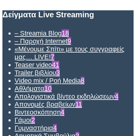
Δείγματα Live Streaming
– Streamia Blog
18
– Παροχή Internet
9
«Μένουμε Σπίτι» με τους συγγραφείς
μας… LIVE!
7
Teaser video
41
Trailer βιβλίου
3
Video mix / Ροή Media
8
Αθλήματα
10
Απολογιστικά βίντεο εκδηλώσεων
4
Απονομές βραβείων
11
Βιντεοσκόπηση
4
Γάμοι
2
Γυμναστήρια
4
Δημοτικά Συμβούλια
3