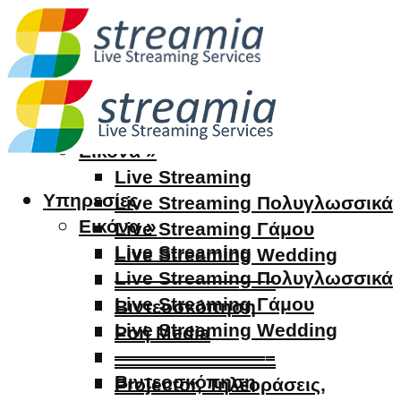
Υπηρεσίες
Εικόνα »
Live Streaming
Υπηρεσίες
Live Streaming Πολυγλωσσικά
Εικόνα »
Live Streaming Γάμου
Live Streaming
Live Streaming Wedding
Live Streaming Πολυγλωσσικά
————————–
Live Streaming Γάμου
Βιντεοσκόπηση
Live Streaming Wedding
Ροή Media
————————–
————————–
Βιντεοσκόπηση
Projector, Τηλεοράσεις,