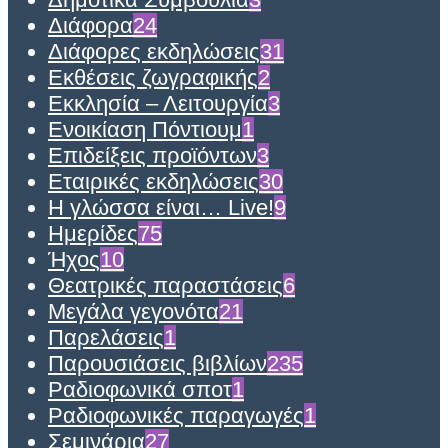
Διάφορα
24
Διάφορες εκδηλώσεις
31
Εκθέσεις ζωγραφικής
2
Εκκλησία – Λειτουργία
3
Ενοικίαση Πόντιουμ
1
Επιδείξεις προϊόντων
3
Εταιρικές εκδηλώσεις
30
Η γλώσσα είναι… Live!
9
Ημερίδες
75
Ήχος
10
Θεατρικές παραστάσεις
6
Μεγάλα γεγονότα
21
Παρελάσεις
1
Παρουσιάσεις βιβλίων
235
Ραδιοφωνικά σποτ
1
Ραδιοφωνικές παραγωγές
1
Σεμινάρια
27