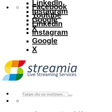
LinkedIn
Facebook
Instagram
Youtube
Google
LinkedIn
X
Instagram
Google
X