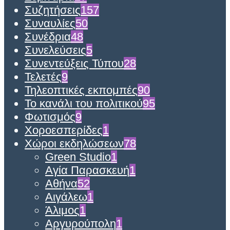
Συζητήσεις
157
Συναυλίες
50
Συνέδρια
48
Συνελεύσεις
5
Συνεντεύξεις Τύπου
28
Τελετές
9
Τηλεοπτικές εκπομπές
90
Το κανάλι του πολιτικού
95
Φωτισμός
9
Χοροεσπερίδες
1
Χώροι εκδηλώσεων
78
Green Studio
1
Αγία Παρασκευή
1
Αθήνα
52
Αιγάλεω
1
Άλιμος
1
Αργυρούπολη
1