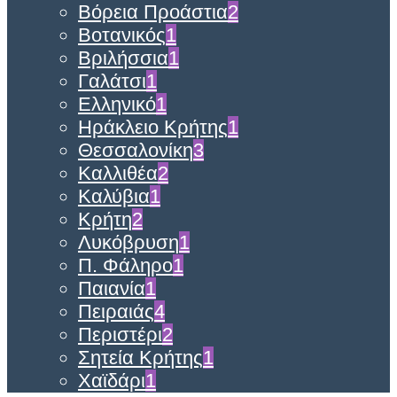
Βόρεια Προάστια
2
Βοτανικός
1
Βριλήσσια
1
Γαλάτσι
1
Ελληνικό
1
Ηράκλειο Κρήτης
1
Θεσσαλονίκη
3
Καλλιθέα
2
Καλύβια
1
Κρήτη
2
Λυκόβρυση
1
Π. Φάληρο
1
Παιανία
1
Πειραιάς
4
Περιστέρι
2
Σητεία Κρήτης
1
Χαϊδάρι
1