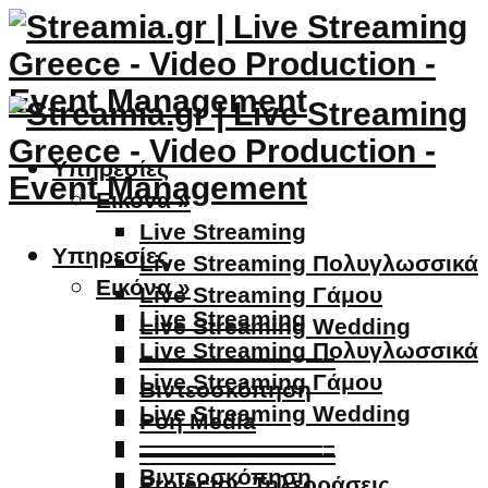
Υπηρεσίες
Εικόνα »
Live Streaming
Υπηρεσίες
Live Streaming Πολυγλωσσικά
Εικόνα »
Live Streaming Γάμου
Live Streaming
Live Streaming Wedding
Live Streaming Πολυγλωσσικά
————————–
Live Streaming Γάμου
Βιντεοσκόπηση
Live Streaming Wedding
Ροή Media
————————–
————————–
Βιντεοσκόπηση
Projector, Τηλεοράσεις,