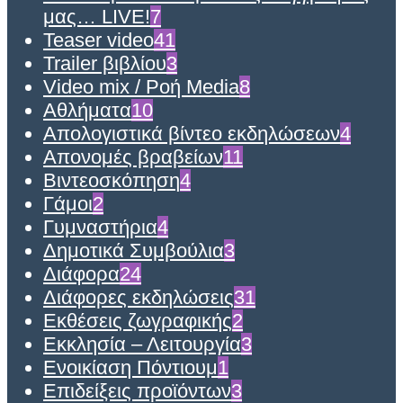
μας… LIVE!
7
Teaser video
41
Trailer βιβλίου
3
Video mix / Ροή Media
8
Αθλήματα
10
Απολογιστικά βίντεο εκδηλώσεων
4
Απονομές βραβείων
11
Βιντεοσκόπηση
4
Γάμοι
2
Γυμναστήρια
4
Δημοτικά Συμβούλια
3
Διάφορα
24
Διάφορες εκδηλώσεις
31
Εκθέσεις ζωγραφικής
2
Εκκλησία – Λειτουργία
3
Ενοικίαση Πόντιουμ
1
Επιδείξεις προϊόντων
3