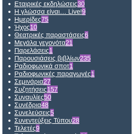
Εταιρικές εκδηλώσεις
30
Η γλώσσα είναι… Live!
9
Ημερίδες
75
Ήχος
10
Θεατρικές παραστάσεις
6
Μεγάλα γεγονότα
21
Παρελάσεις
1
Παρουσιάσεις βιβλίων
235
Ραδιοφωνικά σποτ
1
Ραδιοφωνικές παραγωγές
1
Σεμινάρια
27
Συζητήσεις
157
Συναυλίες
50
Συνέδρια
48
Συνελεύσεις
5
Συνεντεύξεις Τύπου
28
Τελετές
9