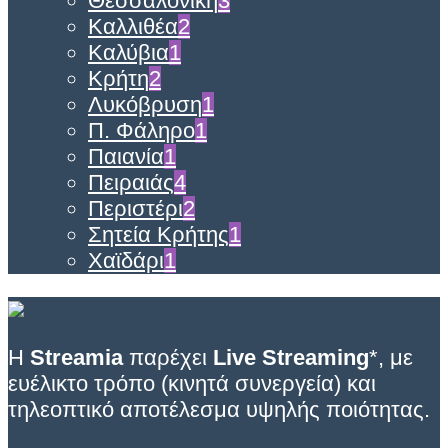
Θεσσαλονίκη
3
Καλλιθέα
2
Καλύβια
1
Κρήτη
2
Λυκόβρυση
1
Π. Φάληρο
1
Παιανία
1
Πειραιάς
4
Περιστέρι
2
Σητεία Κρήτης
1
Χαϊδάρι
1
Η
Streamia
παρέχει
Live Streaming
*, με
ευέλικτο τρόπο (κινητά συνεργεία) και
τηλεοπτικό αποτέλεσμα υψηλής ποιότητας.