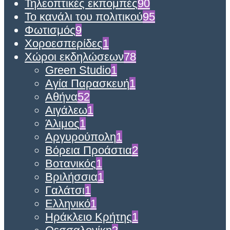
Τηλεοπτικές εκπομπές
90
Το κανάλι του πολιτικού
95
Φωτισμός
9
Χοροεσπερίδες
1
Χώροι εκδηλώσεων
78
Green Studio
1
Αγία Παρασκευή
1
Αθήνα
52
Αιγάλεω
1
Άλιμος
1
Αργυρούπολη
1
Βόρεια Προάστια
2
Βοτανικός
1
Βριλήσσια
1
Γαλάτσι
1
Ελληνικό
1
Ηράκλειο Κρήτης
1