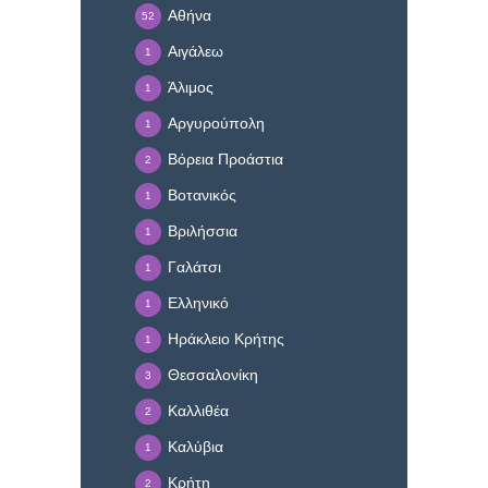
Αθήνα
52
Αιγάλεω
1
Άλιμος
1
Αργυρούπολη
1
Βόρεια Προάστια
2
Βοτανικός
1
Βριλήσσια
1
Γαλάτσι
1
Ελληνικό
1
Ηράκλειο Κρήτης
1
Θεσσαλονίκη
3
Καλλιθέα
2
Καλύβια
1
Κρήτη
2