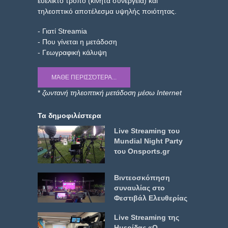
ευέλικτο τρόπο (κινητά συνεργεία) και
τηλεοπτικό αποτέλεσμα υψηλής ποιότητας.
- Γιατί Streamia
- Που γίνεται η μετάδοση
- Γεωγραφική κάλυψη
ΜΆΘΕ ΠΕΡΙΣΣΌΤΕΡΑ...
*
ζωντανή τηλεοπτική μετάδοση μέσω Internet
Τα δημοφιλέστερα
Live Streaming του
Mundial Night Party
του Onsports.gr
Βιντεοσκόπηση
συναυλίας στο
Φεστιβάλ Ελευθερίας
Live Streaming της
Ημερίδας «Ο