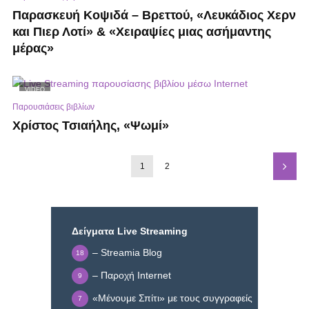
Παρασκευή Κοψιδά – Βρεττού, «Λευκάδιος Χερν
και Πιερ Λοτί» & «Χειραψίες μιας ασήμαντης
μέρας»
VIDEO
Παρουσιάσεις βιβλίων
Χρίστος Τσιαήλης, «Ψωμί»
1
2
Δείγματα Live Streaming
– Streamia Blog
18
– Παροχή Internet
9
«Μένουμε Σπίτι» με τους συγγραφείς
7