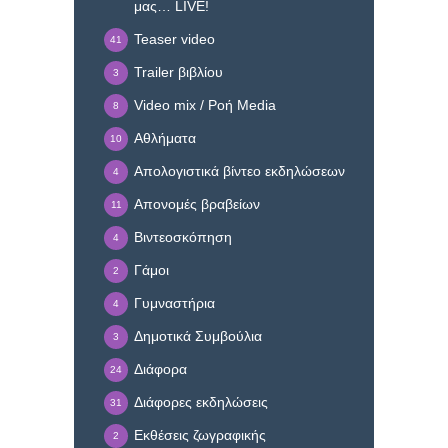
μας… LIVE!
Teaser video
41
Trailer βιβλίου
3
Video mix / Ροή Media
8
Αθλήματα
10
Απολογιστικά βίντεο εκδηλώσεων
4
Απονομές βραβείων
11
Βιντεοσκόπηση
4
Γάμοι
2
Γυμναστήρια
4
Δημοτικά Συμβούλια
3
Διάφορα
24
Διάφορες εκδηλώσεις
31
Εκθέσεις ζωγραφικής
2