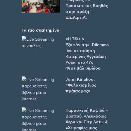
Προσωπικός Βοηθός
στην πράξη» –
Ε.Σ.Α.με.Α.
Τα πιο συζητημένα
«Η Τέλεια
Εξαφάνιση», Dilemma
live σε ποίηση
Κατερίνας Αγγελάκη-
Ρουκ, στο 47ο
Φεστιβάλ βιβλίου
John Kiriakou,
«Φυλακισμένος
πράκτορας»
Παρασκευή Κοψιδά –
Βρεττού, «Λευκάδιος
Χερν και Πιερ Λοτί» &
«Χειραψίες μιας