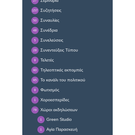
Σεμινάρια
27
Συζητήσεις
157
Συναυλίες
50
Συνέδρια
48
Συνελεύσεις
5
Συνεντεύξεις Τύπου
28
Τελετές
9
Τηλεοπτικές εκπομπές
90
Το κανάλι του πολιτικού
95
Φωτισμός
9
Χοροεσπερίδες
1
Χώροι εκδηλώσεων
78
Green Studio
1
Αγία Παρασκευή
1