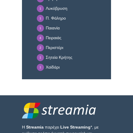
Λυκόβρυση
1
Π. Φάληρο
1
Παιανία
1
Πειραιάς
4
Περιστέρι
2
Σητεία Κρήτης
1
Χαϊδάρι
1
Η
Streamia
παρέχει
Live Streaming
*, με