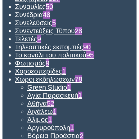
Συναυλίες
50
Συνέδρια
48
Συνελεύσεις
5
Συνεντεύξεις Τύπου
28
Τελετές
9
Τηλεοπτικές εκπομπές
90
Το κανάλι του πολιτικού
95
Φωτισμός
9
Χοροεσπερίδες
1
Χώροι εκδηλώσεων
78
Green Studio
1
Αγία Παρασκευή
1
Αθήνα
52
Αιγάλεω
1
Άλιμος
1
Αργυρούπολη
1
Βόρεια Προάστια
2