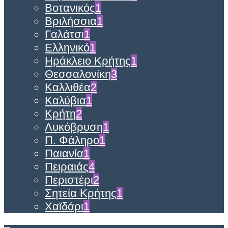
Βοτανικός
1
Βριλήσσια
1
Γαλάτσι
1
Ελληνικό
1
Ηράκλειο Κρήτης
1
Θεσσαλονίκη
3
Καλλιθέα
2
Καλύβια
1
Κρήτη
2
Λυκόβρυση
1
Π. Φάληρο
1
Παιανία
1
Πειραιάς
4
Περιστέρι
2
Σητεία Κρήτης
1
Χαϊδάρι
1