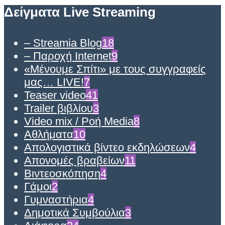
Δείγματα Live Streaming
– Streamia Blog
18
– Παροχή Internet
9
«Μένουμε Σπίτι» με τους συγγραφείς
μας… LIVE!
7
Teaser video
41
Trailer βιβλίου
3
Video mix / Ροή Media
8
Αθλήματα
10
Απολογιστικά βίντεο εκδηλώσεων
4
Απονομές βραβείων
11
Βιντεοσκόπηση
4
Γάμοι
2
Γυμναστήρια
4
Δημοτικά Συμβούλια
3