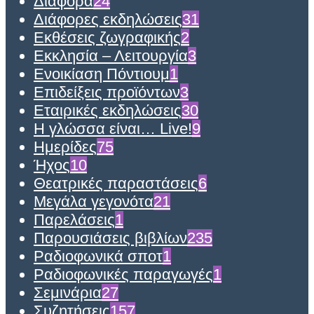
Διάφορα
24
Διάφορες εκδηλώσεις
31
Εκθέσεις ζωγραφικής
2
Εκκλησία – Λειτουργία
3
Ενοικίαση Πόντιουμ
1
Επιδείξεις προϊόντων
3
Εταιρικές εκδηλώσεις
30
Η γλώσσα είναι… Live!
9
Ημερίδες
75
Ήχος
10
Θεατρικές παραστάσεις
6
Μεγάλα γεγονότα
21
Παρελάσεις
1
Παρουσιάσεις βιβλίων
235
Ραδιοφωνικά σποτ
1
Ραδιοφωνικές παραγωγές
1
Σεμινάρια
27
Συζητήσεις
157