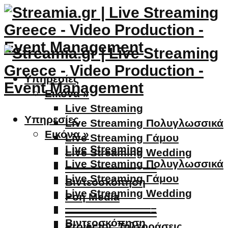
Υπηρεσίες
Εικόνα »
Live Streaming
Υπηρεσίες
Live Streaming Πολυγλωσσικά
Εικόνα »
Live Streaming Γάμου
Live Streaming
Live Streaming Wedding
Live Streaming Πολυγλωσσικά
————————–
Live Streaming Γάμου
Βιντεοσκόπηση
Live Streaming Wedding
Ροή Media
————————–
————————–
Βιντεοσκόπηση
Projector, Τηλεοράσεις,