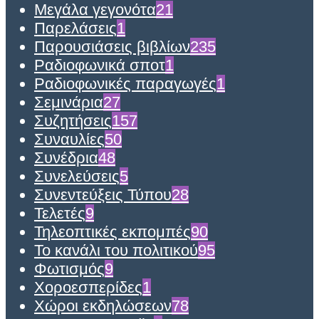
Μεγάλα γεγονότα
21
Παρελάσεις
1
Παρουσιάσεις βιβλίων
235
Ραδιοφωνικά σποτ
1
Ραδιοφωνικές παραγωγές
1
Σεμινάρια
27
Συζητήσεις
157
Συναυλίες
50
Συνέδρια
48
Συνελεύσεις
5
Συνεντεύξεις Τύπου
28
Τελετές
9
Τηλεοπτικές εκπομπές
90
Το κανάλι του πολιτικού
95
Φωτισμός
9
Χοροεσπερίδες
1
Χώροι εκδηλώσεων
78