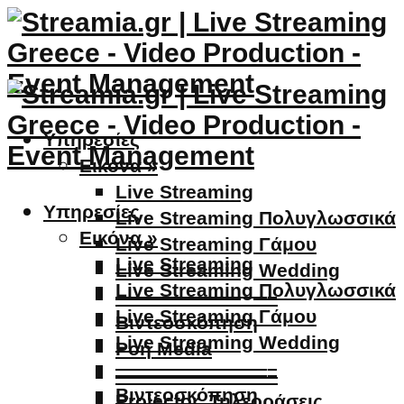
Υπηρεσίες
Εικόνα »
Live Streaming
Υπηρεσίες
Live Streaming Πολυγλωσσικά
Εικόνα »
Live Streaming Γάμου
Live Streaming
Live Streaming Wedding
Live Streaming Πολυγλωσσικά
————————–
Live Streaming Γάμου
Βιντεοσκόπηση
Live Streaming Wedding
Ροή Media
————————–
————————–
Βιντεοσκόπηση
Projector, Τηλεοράσεις,