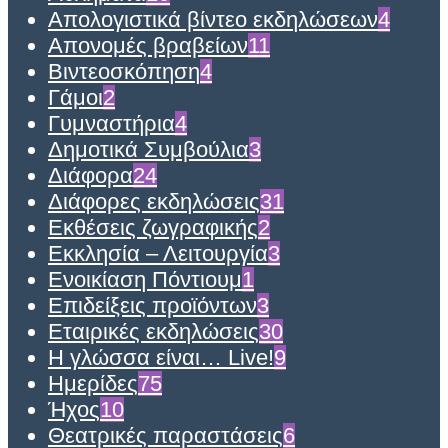
Απολογιστικά βίντεο εκδηλώσεων
4
Απονομές βραβείων
11
Βιντεοσκόπηση
4
Γάμοι
2
Γυμναστήρια
4
Δημοτικά Συμβούλια
3
Διάφορα
24
Διάφορες εκδηλώσεις
31
Εκθέσεις ζωγραφικής
2
Εκκλησία – Λειτουργία
3
Ενοικίαση Πόντιουμ
1
Επιδείξεις προϊόντων
3
Εταιρικές εκδηλώσεις
30
Η γλώσσα είναι… Live!
9
Ημερίδες
75
Ήχος
10
Θεατρικές παραστάσεις
6