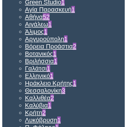
Green Studio
1
Αγία Παρασκευή
1
Αθήνα
52
Αιγάλεω
1
Άλιμος
1
Αργυρούπολη
1
Βόρεια Προάστια
2
Βοτανικός
1
Βριλήσσια
1
Γαλάτσι
1
Ελληνικό
1
Ηράκλειο Κρήτης
1
Θεσσαλονίκη
3
Καλλιθέα
2
Καλύβια
1
Κρήτη
2
Λυκόβρυση
1