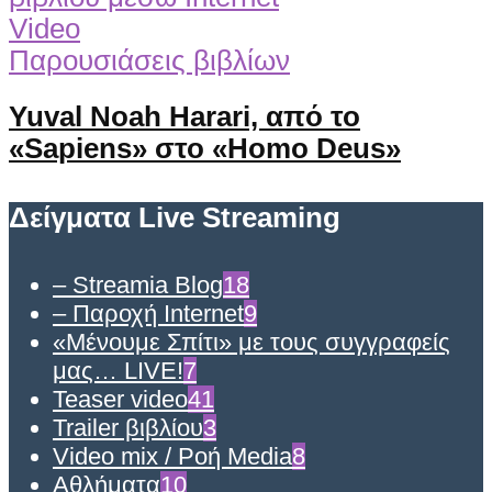
Video
Παρουσιάσεις βιβλίων
Yuval Noah Harari, από το
«Sapiens» στο «Homo Deus»
Δείγματα Live Streaming
– Streamia Blog
18
– Παροχή Internet
9
«Μένουμε Σπίτι» με τους συγγραφείς
μας… LIVE!
7
Teaser video
41
Trailer βιβλίου
3
Video mix / Ροή Media
8
Αθλήματα
10