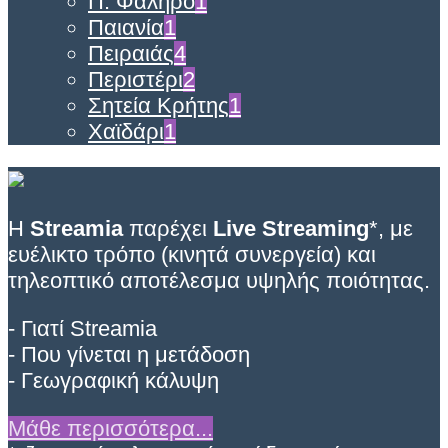
Π. Φάληρο
1
Παιανία
1
Πειραιάς
4
Περιστέρι
2
Σητεία Κρήτης
1
Χαϊδάρι
1
Η
Streamia
παρέχει
Live Streaming
*, με
ευέλικτο τρόπο (κινητά συνεργεία) και
τηλεοπτικό αποτέλεσμα υψηλής ποιότητας.
- Γιατί Streamia
- Που γίνεται η μετάδοση
- Γεωγραφική κάλυψη
Μάθε περισσότερα...