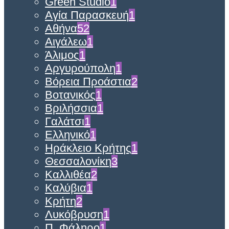
Green Studio
1
Αγία Παρασκευή
1
Αθήνα
52
Αιγάλεω
1
Άλιμος
1
Αργυρούπολη
1
Βόρεια Προάστια
2
Βοτανικός
1
Βριλήσσια
1
Γαλάτσι
1
Ελληνικό
1
Ηράκλειο Κρήτης
1
Θεσσαλονίκη
3
Καλλιθέα
2
Καλύβια
1
Κρήτη
2
Λυκόβρυση
1
Π. Φάληρο
1