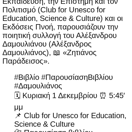
Εκπαίδευση, την Επιστήμη και τον
Πολιτισμό (Club for Unesco for
Education, Science & Culture) και οι
Εκδόσεις Πνοή, παρουσιάζουν την
ποιητική συλλογή του Αλέξανδρου
Δαμουλιάνου (Αλέξανδρος
Δαμουλιάνος), 📖 «Ζητιάνος
Παράδεισος».
#Βιβλίο #ΠαρουσίασηΒιβλίου
#Δαμουλιάνος
🗓 Κυριακή 1 Δεκεμβρίου ⏰ 5:45′
μμ
📌 Club for Unesco for Education,
Science & Culture