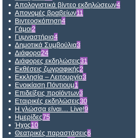
Απολογιστικά βίντεο εκδηλώσεων
4
Απονομές βραβείων
11
Βιντεοσκόπηση
4
Γάμοι
2
Γυμναστήρια
4
Δημοτικά Συμβούλια
3
Διάφορα
24
Διάφορες εκδηλώσεις
31
Εκθέσεις ζωγραφικής
2
Εκκλησία – Λειτουργία
3
Ενοικίαση Πόντιουμ
1
Επιδείξεις προϊόντων
3
Εταιρικές εκδηλώσεις
30
Η γλώσσα είναι… Live!
9
Ημερίδες
75
Ήχος
10
Θεατρικές παραστάσεις
6