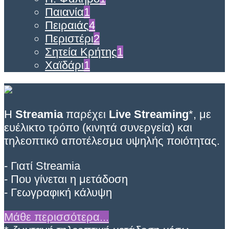
Παιανία
1
Πειραιάς
4
Περιστέρι
2
Σητεία Κρήτης
1
Χαϊδάρι
1
Η
Streamia
παρέχει
Live Streaming
*, με
ευέλικτο τρόπο (κινητά συνεργεία) και
τηλεοπτικό αποτέλεσμα υψηλής ποιότητας.
- Γιατί Streamia
- Που γίνεται η μετάδοση
- Γεωγραφική κάλυψη
Μάθε περισσότερα...