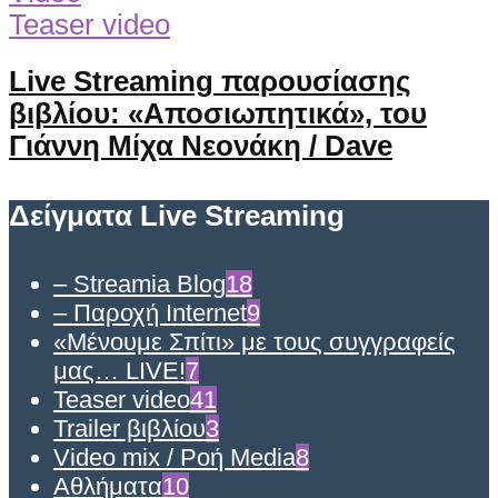
Teaser video
Live Streaming παρουσίασης
βιβλίου: «Αποσιωπητικά», του
Γιάννη Μίχα Νεονάκη / Dave
Δείγματα Live Streaming
– Streamia Blog
18
– Παροχή Internet
9
«Μένουμε Σπίτι» με τους συγγραφείς
μας… LIVE!
7
Teaser video
41
Trailer βιβλίου
3
Video mix / Ροή Media
8
Αθλήματα
10