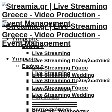
Υπηρεσίες
Εικόνα »
Live Streaming
Υπηρεσίες
Live Streaming Πολυγλωσσικά
Εικόνα »
Live Streaming Γάμου
Live Streaming
Live Streaming Wedding
Live Streaming Πολυγλωσσικά
————————–
Live Streaming Γάμου
Βιντεοσκόπηση
Live Streaming Wedding
Ροή Media
————————–
————————–
Βιντεοσκόπηση
Projector, Τηλεοράσεις,