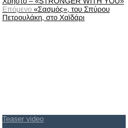
Χρήστο – «STRONGER WITH YOU»
Επόμενο
«Σασμός», του Σπύρου
Πετρουλάκη, στο Χαϊδάρι
Teaser video