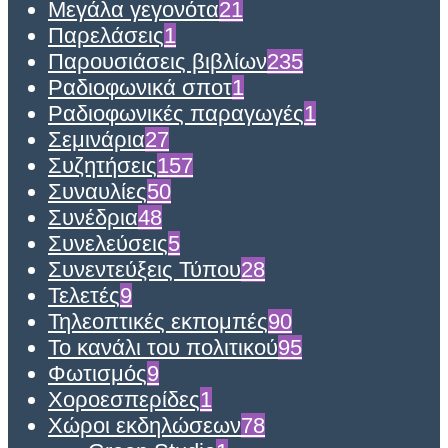
Μεγάλα γεγονότα
21
Παρελάσεις
1
Παρουσιάσεις βιβλίων
235
Ραδιοφωνικά σποτ
1
Ραδιοφωνικές παραγωγές
1
Σεμινάρια
27
Συζητήσεις
157
Συναυλίες
50
Συνέδρια
48
Συνελεύσεις
5
Συνεντεύξεις Τύπου
28
Τελετές
9
Τηλεοπτικές εκπομπές
90
Το κανάλι του πολιτικού
95
Φωτισμός
9
Χοροεσπερίδες
1
Χώροι εκδηλώσεων
78