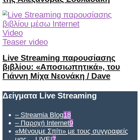
Video
Teaser video
Live Streaming παρουσίασης
βιβλίου: «Αποσιωπητικά», του
Γιάννη Μίχα Νεονάκη / Dave
Δείγματα Live Streaming
– Streamia Blog
18
– Παροχή Internet
9
«Μένουμε Σπίτι» με τους συγγραφείς
μας… LIVE!
7