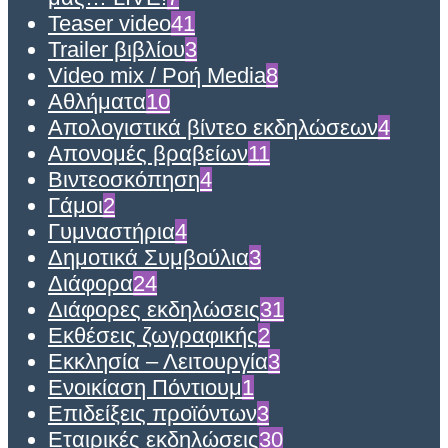
Teaser video
41
Trailer βιβλίου
3
Video mix / Ροή Media
8
Αθλήματα
10
Απολογιστικά βίντεο εκδηλώσεων
4
Απονομές βραβείων
11
Βιντεοσκόπηση
4
Γάμοι
2
Γυμναστήρια
4
Δημοτικά Συμβούλια
3
Διάφορα
24
Διάφορες εκδηλώσεις
31
Εκθέσεις ζωγραφικής
2
Εκκλησία – Λειτουργία
3
Ενοικίαση Πόντιουμ
1
Επιδείξεις προϊόντων
3
Εταιρικές εκδηλώσεις
30