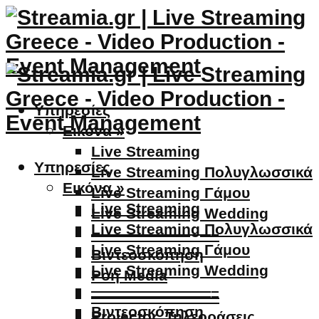
Υπηρεσίες
Εικόνα »
Live Streaming
Υπηρεσίες
Live Streaming Πολυγλωσσικά
Εικόνα »
Live Streaming Γάμου
Live Streaming
Live Streaming Wedding
Live Streaming Πολυγλωσσικά
————————–
Live Streaming Γάμου
Βιντεοσκόπηση
Live Streaming Wedding
Ροή Media
————————–
————————–
Βιντεοσκόπηση
Projector, Τηλεοράσεις,