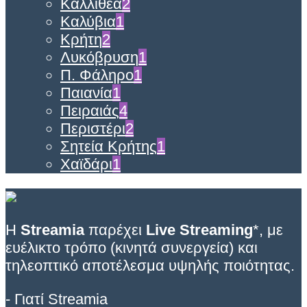
Καλλιθέα
2
Καλύβια
1
Κρήτη
2
Λυκόβρυση
1
Π. Φάληρο
1
Παιανία
1
Πειραιάς
4
Περιστέρι
2
Σητεία Κρήτης
1
Χαϊδάρι
1
Η
Streamia
παρέχει
Live Streaming
*, με
ευέλικτο τρόπο (κινητά συνεργεία) και
τηλεοπτικό αποτέλεσμα υψηλής ποιότητας.
- Γιατί Streamia