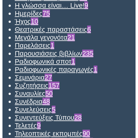
Η γλώσσα είναι… Live!
9
Ημερίδες
75
Ήχος
10
Θεατρικές παραστάσεις
6
Μεγάλα γεγονότα
21
Παρελάσεις
1
Παρουσιάσεις βιβλίων
235
Ραδιοφωνικά σποτ
1
Ραδιοφωνικές παραγωγές
1
Σεμινάρια
27
Συζητήσεις
157
Συναυλίες
50
Συνέδρια
48
Συνελεύσεις
5
Συνεντεύξεις Τύπου
28
Τελετές
9
Τηλεοπτικές εκπομπές
90