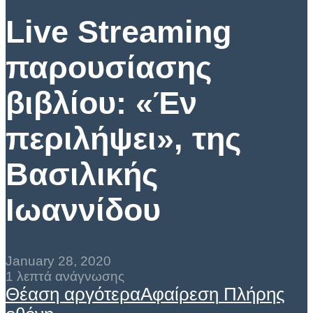
Live Streaming
παρουσίασης
βιβλίου: «Έν
περιλήψει», της
Βασιλικής
Ιωαννίδου
January 28, 2020
1 λεπτά ανάγνωσης
Θέαση αργότερα
Αφαίρεση
Πλήρης