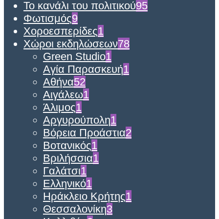
Το κανάλι του πολιτικού
95
Φωτισμός
9
Χοροεσπερίδες
1
Χώροι εκδηλώσεων
78
Green Studio
1
Αγία Παρασκευή
1
Αθήνα
52
Αιγάλεω
1
Άλιμος
1
Αργυρούπολη
1
Βόρεια Προάστια
2
Βοτανικός
1
Βριλήσσια
1
Γαλάτσι
1
Ελληνικό
1
Ηράκλειο Κρήτης
1
Θεσσαλονίκη
3