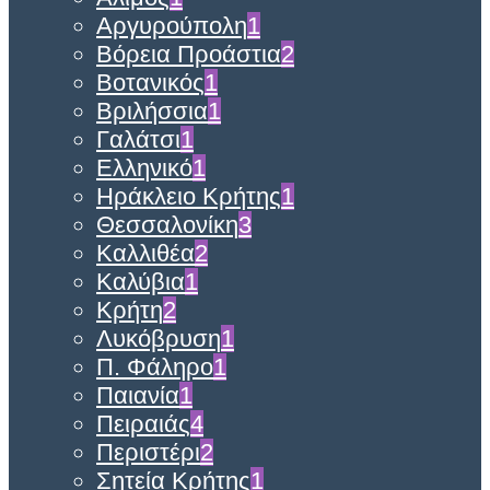
Αργυρούπολη
1
Βόρεια Προάστια
2
Βοτανικός
1
Βριλήσσια
1
Γαλάτσι
1
Ελληνικό
1
Ηράκλειο Κρήτης
1
Θεσσαλονίκη
3
Καλλιθέα
2
Καλύβια
1
Κρήτη
2
Λυκόβρυση
1
Π. Φάληρο
1
Παιανία
1
Πειραιάς
4
Περιστέρι
2
Σητεία Κρήτης
1