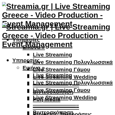
Υπηρεσίες
Εικόνα »
Live Streaming
Υπηρεσίες
Live Streaming Πολυγλωσσικά
Εικόνα »
Live Streaming Γάμου
Live Streaming
Live Streaming Wedding
Live Streaming Πολυγλωσσικά
————————–
Live Streaming Γάμου
Βιντεοσκόπηση
Live Streaming Wedding
Ροή Media
————————–
————————–
Βιντεοσκόπηση
Projector, Τηλεοράσεις,