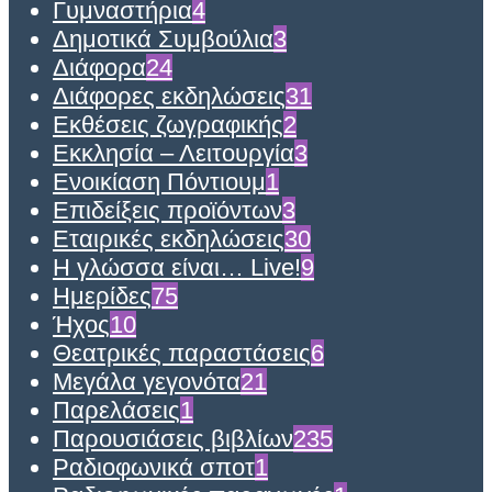
Γυμναστήρια
4
Δημοτικά Συμβούλια
3
Διάφορα
24
Διάφορες εκδηλώσεις
31
Εκθέσεις ζωγραφικής
2
Εκκλησία – Λειτουργία
3
Ενοικίαση Πόντιουμ
1
Επιδείξεις προϊόντων
3
Εταιρικές εκδηλώσεις
30
Η γλώσσα είναι… Live!
9
Ημερίδες
75
Ήχος
10
Θεατρικές παραστάσεις
6
Μεγάλα γεγονότα
21
Παρελάσεις
1
Παρουσιάσεις βιβλίων
235
Ραδιοφωνικά σποτ
1