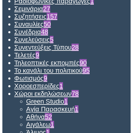
Ραδιοφωνικές παραγωγές
1
Σεμινάρια
27
Συζητήσεις
157
Συναυλίες
50
Συνέδρια
48
Συνελεύσεις
5
Συνεντεύξεις Τύπου
28
Τελετές
9
Τηλεοπτικές εκπομπές
90
Το κανάλι του πολιτικού
95
Φωτισμός
9
Χοροεσπερίδες
1
Χώροι εκδηλώσεων
78
Green Studio
1
Αγία Παρασκευή
1
Αθήνα
52
Αιγάλεω
1
Άλιμος
1