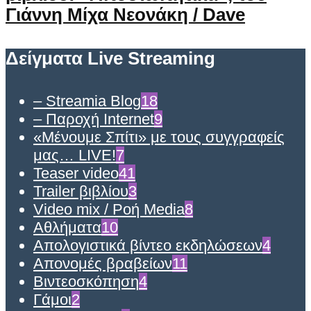
Γιάννη Μίχα Νεονάκη / Dave
Δείγματα Live Streaming
– Streamia Blog
18
– Παροχή Internet
9
«Μένουμε Σπίτι» με τους συγγραφείς
μας… LIVE!
7
Teaser video
41
Trailer βιβλίου
3
Video mix / Ροή Media
8
Αθλήματα
10
Απολογιστικά βίντεο εκδηλώσεων
4
Απονομές βραβείων
11
Βιντεοσκόπηση
4
Γάμοι
2