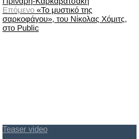
Πρινάρη-Καρκαβατσάκη
Επόμενο
«Το μυστικό της
σαρκοφάγου», του Νίκολας Χόμιτς,
στο Public
Teaser video