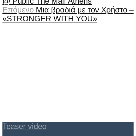
@ Public The Mall Athens
Επόμενο
Μια βραδιά με τον Χρήστο –
«STRONGER WITH YOU»
Teaser video