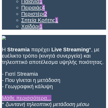
Παιανία
1
Πειραιάς
4
Περιστέρι
2
Σητεία Κρήτης
1
Χαϊδάρι
1
Η
Streamia
παρέχει
Live Streaming
*, με
ευέλικτο τρόπο (κινητά συνεργεία) και
τηλεοπτικό αποτέλεσμα υψηλής ποιότητας.
- Γιατί Streamia
- Που γίνεται η μετάδοση
- Γεωγραφική κάλυψη
Μάθε περισσότερα...
*
ζωντανή τηλεοπτική μετάδοση μέσω