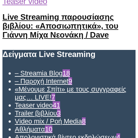
Teaser video
Live Streaming παρουσίασης
βιβλίου: «Αποσιωπητικά», του
Γιάννη Μίχα Νεονάκη / Dave
Δείγματα Live Streaming
– Streamia Blog
18
– Παροχή Internet
9
«Μένουμε Σπίτι» με τους συγγραφείς
μας… LIVE!
7
Teaser video
41
Trailer βιβλίου
3
Video mix / Ροή Media
8
Αθλήματα
10
Απολογιστικά βίντεο εκδηλώσεων
4