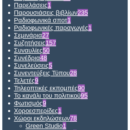
Παρελάσεις
1
Παρουσιάσεις βιβλίων
235
Ραδιοφωνικά σποτ
1
Ραδιοφωνικές παραγωγές
1
Σεμινάρια
27
Συζητήσεις
157
Συναυλίες
50
Συνέδρια
48
Συνελεύσεις
5
Συνεντεύξεις Τύπου
28
Τελετές
9
Τηλεοπτικές εκπομπές
90
Το κανάλι του πολιτικού
95
Φωτισμός
9
Χοροεσπερίδες
1
Χώροι εκδηλώσεων
78
Green Studio
1