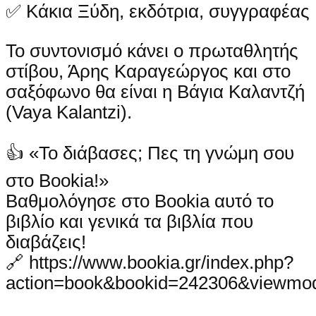
✅ Κάκια Ξύδη, εκδότρια, συγγραφέας
Το συντονισμό κάνει ο πρωταθλητής
στίβου, Άρης Καραγεώργος και στο
σαξόφωνο θα είναι η Βάγια Καλαντζή
(Vaya Kalantzi).
👍 «Το διάβασες; Πες τη γνώμη σου
στο Bookia!»
Βαθμολόγησε στο Bookia αυτό το
βιβλίο και γενικά τα βιβλία που
διαβάζεις!
🔗 https://www.bookia.gr/index.php?
action=book&bookid=242306&viewmo