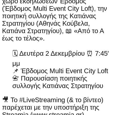
χώρο εκδηλώσεων Έβδομος
(Έβδομος Multi Event City Loft), την
ποιητική συλλογής της Κατιάνας
Στρατηγίου (Αθηνάς Κούβελα,
Κατιάνα Στρατηγίου), 📖 «Από το Α
έως το τέλος».
🗓 Δευτέρα 2 Δεκεμβρίου ⏰ 7:45′
μμ
📌 Έβδομος Multi Event City Loft
📇 Παρουσίαση ποιητικής
συλλογής Κατιάνας Στρατηγίου
🎥 Το #LiveStreaming (& το βίντεο)
παρέχεται με την υποστήριξη της
Streamia (www.streamia.gr).