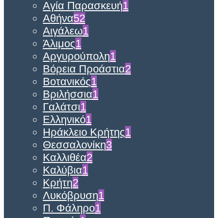
Αγία Παρασκευή
1
Αθήνα
52
Αιγάλεω
1
Άλιμος
1
Αργυρούπολη
1
Βόρεια Προάστια
2
Βοτανικός
1
Βριλήσσια
1
Γαλάτσι
1
Ελληνικό
1
Ηράκλειο Κρήτης
1
Θεσσαλονίκη
3
Καλλιθέα
2
Καλύβια
1
Κρήτη
2
Λυκόβρυση
1
Π. Φάληρο
1