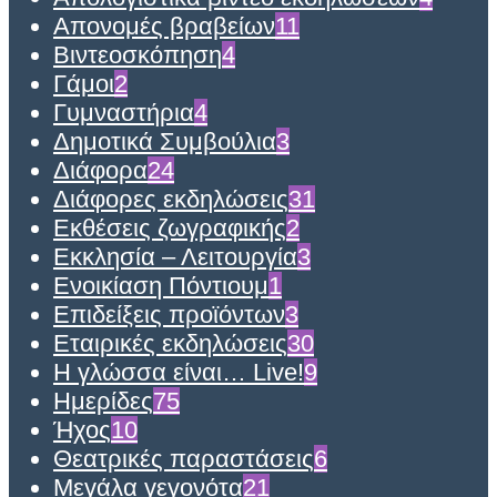
Απονομές βραβείων
11
Βιντεοσκόπηση
4
Γάμοι
2
Γυμναστήρια
4
Δημοτικά Συμβούλια
3
Διάφορα
24
Διάφορες εκδηλώσεις
31
Εκθέσεις ζωγραφικής
2
Εκκλησία – Λειτουργία
3
Ενοικίαση Πόντιουμ
1
Επιδείξεις προϊόντων
3
Εταιρικές εκδηλώσεις
30
Η γλώσσα είναι… Live!
9
Ημερίδες
75
Ήχος
10
Θεατρικές παραστάσεις
6
Μεγάλα γεγονότα
21