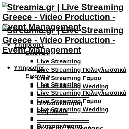
Υπηρεσίες
Εικόνα »
Live Streaming
Υπηρεσίες
Live Streaming Πολυγλωσσικά
Εικόνα »
Live Streaming Γάμου
Live Streaming
Live Streaming Wedding
Live Streaming Πολυγλωσσικά
————————–
Live Streaming Γάμου
Βιντεοσκόπηση
Live Streaming Wedding
Ροή Media
————————–
————————–
Βιντεοσκόπηση
Projector, Τηλεοράσεις,