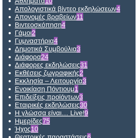
Αθλήματα
10
Απολογιστικά βίντεο εκδηλώσεων
4
Απονομές βραβείων
11
Βιντεοσκόπηση
4
Γάμοι
2
Γυμναστήρια
4
Δημοτικά Συμβούλια
3
Διάφορα
24
Διάφορες εκδηλώσεις
31
Εκθέσεις ζωγραφικής
2
Εκκλησία – Λειτουργία
3
Ενοικίαση Πόντιουμ
1
Επιδείξεις προϊόντων
3
Εταιρικές εκδηλώσεις
30
Η γλώσσα είναι… Live!
9
Ημερίδες
75
Ήχος
10
Θεατρικές παραστάσεις
6