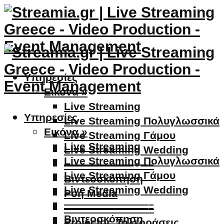
Υπηρεσίες
Εικόνα »
Live Streaming
Υπηρεσίες
Live Streaming Πολυγλωσσικά
Εικόνα »
Live Streaming Γάμου
Live Streaming
Live Streaming Wedding
Live Streaming Πολυγλωσσικά
————————–
Live Streaming Γάμου
Βιντεοσκόπηση
Live Streaming Wedding
Ροή Media
————————–
————————–
Βιντεοσκόπηση
Projector, Τηλεοράσεις,