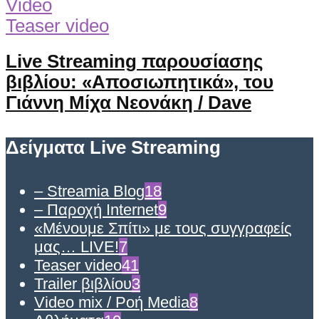
Video
Teaser video
Live Streaming παρουσίασης
βιβλίου: «Αποσιωπητικά», του
Γιάννη Μίχα Νεονάκη / Dave
Δείγματα Live Streaming
– Streamia Blog
18
– Παροχή Internet
9
«Μένουμε Σπίτι» με τους συγγραφείς
μας… LIVE!
7
Teaser video
41
Trailer βιβλίου
3
Video mix / Ροή Media
8