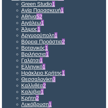
Green Studio
1
Αγία Παρασκευή
1
Αθήνα
52
Αιγάλεω
1
Άλιμος
1
Αργυρούπολη
1
Βόρεια Προάστια
2
Βοτανικός
1
Βριλήσσια
1
Γαλάτσι
1
Ελληνικό
1
Ηράκλειο Κρήτης
1
Θεσσαλονίκη
3
Καλλιθέα
2
Καλύβια
1
Κρήτη
2
Λυκόβρυση
1