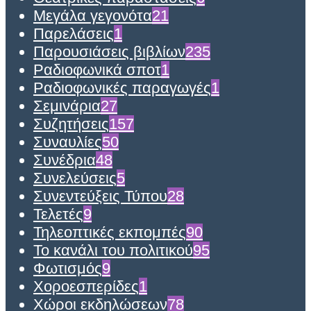
Μεγάλα γεγονότα
21
Παρελάσεις
1
Παρουσιάσεις βιβλίων
235
Ραδιοφωνικά σποτ
1
Ραδιοφωνικές παραγωγές
1
Σεμινάρια
27
Συζητήσεις
157
Συναυλίες
50
Συνέδρια
48
Συνελεύσεις
5
Συνεντεύξεις Τύπου
28
Τελετές
9
Τηλεοπτικές εκπομπές
90
Το κανάλι του πολιτικού
95
Φωτισμός
9
Χοροεσπερίδες
1
Χώροι εκδηλώσεων
78