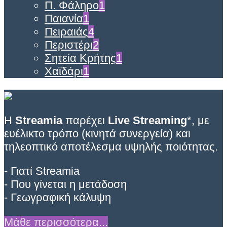
Π. Φάληρο
1
Παιανία
1
Πειραιάς
4
Περιστέρι
2
Σητεία Κρήτης
1
Χαϊδάρι
1
Η
Streamia
παρέχει
Live Streaming
*, με
ευέλικτο τρόπο (κινητά συνεργεία) και
τηλεοπτικό αποτέλεσμα υψηλής ποιότητας.
- Γιατί Streamia
- Που γίνεται η μετάδοση
- Γεωγραφική κάλυψη
Μάθε περισσότερα...