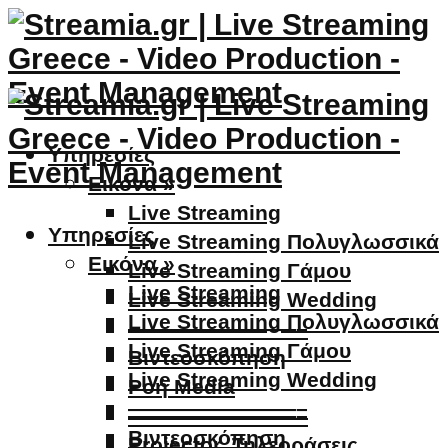
Υπηρεσίες
Εικόνα »
Live Streaming
Υπηρεσίες
Live Streaming Πολυγλωσσικά
Εικόνα »
Live Streaming Γάμου
Live Streaming
Live Streaming Wedding
Live Streaming Πολυγλωσσικά
————————–
Live Streaming Γάμου
Βιντεοσκόπηση
Live Streaming Wedding
Ροή Media
————————–
————————–
Βιντεοσκόπηση
Projector, Τηλεοράσεις,