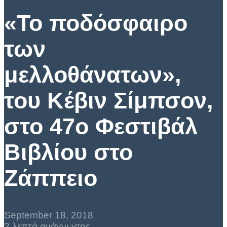
«Το ποδόσφαιρο
των
μελλοθάνατων»,
του Κέβιν Σίμπσον,
στο 47ο Φεστιβάλ
Βιβλίου στο
Ζάππειο
September 18, 2018
2 λεπτά ανάγνωσης