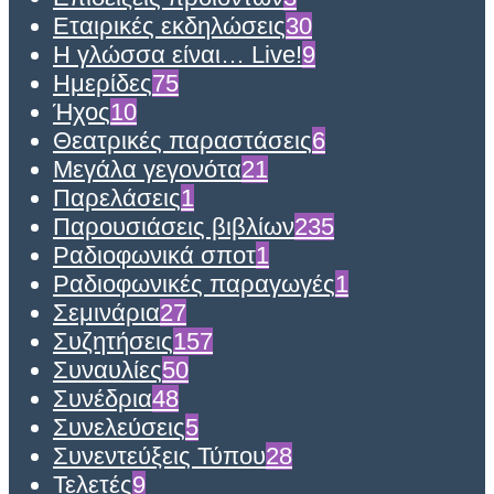
Εταιρικές εκδηλώσεις
30
Η γλώσσα είναι… Live!
9
Ημερίδες
75
Ήχος
10
Θεατρικές παραστάσεις
6
Μεγάλα γεγονότα
21
Παρελάσεις
1
Παρουσιάσεις βιβλίων
235
Ραδιοφωνικά σποτ
1
Ραδιοφωνικές παραγωγές
1
Σεμινάρια
27
Συζητήσεις
157
Συναυλίες
50
Συνέδρια
48
Συνελεύσεις
5
Συνεντεύξεις Τύπου
28
Τελετές
9