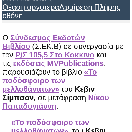
Θέαση αργότερα
Αφαίρεση
Πλήρης
οθόνη
Ο
Σύνδεσμος Εκδοτών
Βιβλίου
(Σ.ΕΚ.Β) σε συνεργασία με
τον
Ρ/Σ 105,5 Στο Κόκκινο
και
τις
εκδόσεις MVPublications
,
παρουσιάζουν το βιβλίο
«Το
ποδόσφαιρο των
μελλοθάνατων»
του
Κέβιν
Σίμπσον
, σε μετάφραση
Νίκου
Παπαδογιάννη
.
«Το ποδόσφαιρο των
μελλοθάνατων»
, του
Κέβιν