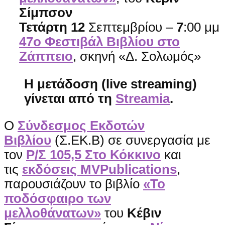
Σίμπσον
Τετάρτη 12
Σεπτεμβρίου –
7
:00 μμ
47ο Φεστιβάλ Βιβλίου στο
Ζάππειο
, σκηνή «Δ. Σολωμός»
Η μετάδοση (
live streaming
)
γίνεται από τη
Streamia
.
Ο
Σύνδεσμος Εκδοτών
Βιβλίου
(Σ.ΕΚ.Β) σε συνεργασία με
τον
Ρ/Σ 105,5 Στο Κόκκινο
και
τις
εκδόσεις MVPublications
,
παρουσιάζουν το βιβλίο
«Το
ποδόσφαιρο των
μελλοθάνατων»
του
Κέβιν