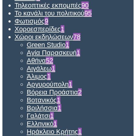
Τηλεοπτικές εκπομπές
90
Το κανάλι του πολιτικού
95
Φωτισμός
9
Χοροεσπερίδες
1
Χώροι εκδηλώσεων
78
Green Studio
1
Αγία Παρασκευή
1
Αθήνα
52
Αιγάλεω
1
Άλιμος
1
Αργυρούπολη
1
Βόρεια Προάστια
2
Βοτανικός
1
Βριλήσσια
1
Γαλάτσι
1
Ελληνικό
1
Ηράκλειο Κρήτης
1