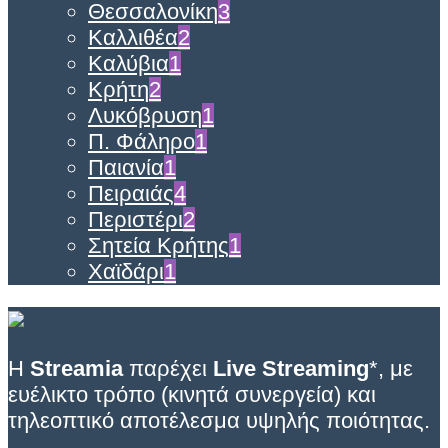
Θεσσαλονίκη
3
Καλλιθέα
2
Καλύβια
1
Κρήτη
2
Λυκόβρυση
1
Π. Φάληρο
1
Παιανία
1
Πειραιάς
4
Περιστέρι
2
Σητεία Κρήτης
1
Χαϊδάρι
1
Η
Streamia
παρέχει
Live Streaming
*, με
ευέλικτο τρόπο (κινητά συνεργεία) και
τηλεοπτικό αποτέλεσμα υψηλής ποιότητας.