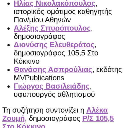
Ηλίας Νικολακόπουλος
,
ιστορικός-ομότιμος καθηγητής
Παν/μίου Αθηνών
Αλέξης Σπυρόπουλος
,
δημοσιογράφος
Διονύσης Ελευθεράτος
,
δημοσιογράφος 105,5 Στο
Κόκκινο
Θανάσης Ασπρούλιας
, εκδότης
MVPublications
Γιώργος Βασιλειάδης
,
υφυπουργός αθλητισμού
Τη συζήτηση συντονίζει η
Αλέκα
Ζουμή
, δημοσιογράφος
Ρ/Σ 105,5
Στο Κόκκινο
.