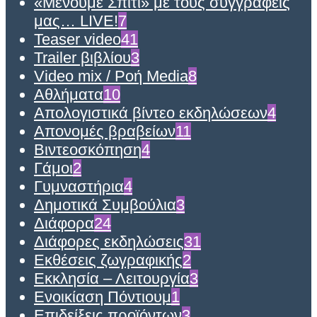
«Μένουμε Σπίτι» με τους συγγραφείς
μας… LIVE!
7
Teaser video
41
Trailer βιβλίου
3
Video mix / Ροή Media
8
Αθλήματα
10
Απολογιστικά βίντεο εκδηλώσεων
4
Απονομές βραβείων
11
Βιντεοσκόπηση
4
Γάμοι
2
Γυμναστήρια
4
Δημοτικά Συμβούλια
3
Διάφορα
24
Διάφορες εκδηλώσεις
31
Εκθέσεις ζωγραφικής
2
Εκκλησία – Λειτουργία
3
Ενοικίαση Πόντιουμ
1
Επιδείξεις προϊόντων
3