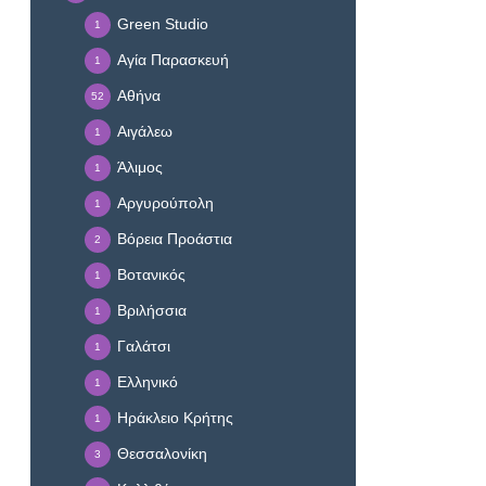
Green Studio
1
Αγία Παρασκευή
1
Αθήνα
52
Αιγάλεω
1
Άλιμος
1
Αργυρούπολη
1
Βόρεια Προάστια
2
Βοτανικός
1
Βριλήσσια
1
Γαλάτσι
1
Ελληνικό
1
Ηράκλειο Κρήτης
1
Θεσσαλονίκη
3