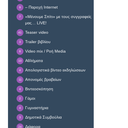
– Παροχή Internet
9
«Μένουμε Σπίτι» με τους συγγραφείς
7
μας… LIVE!
Teaser video
41
Trailer βιβλίου
3
Video mix / Ροή Media
8
Αθλήματα
10
Απολογιστικά βίντεο εκδηλώσεων
4
Απονομές βραβείων
11
Βιντεοσκόπηση
4
Γάμοι
2
Γυμναστήρια
4
Δημοτικά Συμβούλια
3
Διάφορα
24