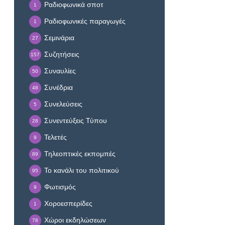
Ραδιοφωνικά σποτ
1
Ραδιοφωνικές παραγωγές
1
Σεμινάρια
27
Συζητήσεις
157
Συναυλίες
50
Συνέδρια
48
Συνελεύσεις
5
Συνεντεύξεις Τύπου
28
Τελετές
9
Τηλεοπτικές εκπομπές
89
Το κανάλι του πολιτικού
95
Φωτισμός
9
Χοροεσπερίδες
1
Χώροι εκδηλώσεων
78