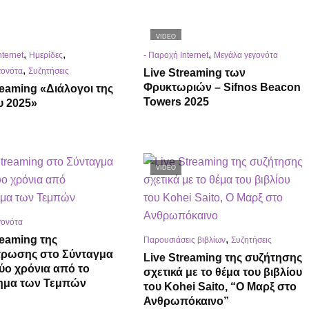
VIDEO
,
,
,
nternet
Ημερίδες
- Παροχή Internet
Μεγάλα γεγονότα
,
γονότα
Συζητήσεις
Live Streaming των
Φρυκτωριών – Sifnos Beacon
reaming «Διάλογοι της
Towers 2025
υ 2025»
VIDEO
γονότα
,
reaming της
Παρουσιάσεις βιβλίων
Συζητήσεις
τρωσης στο Σύνταγμα
Live Streaming της συζήτησης
δύο χρόνια από το
σχετικά με το θέμα του βιβλίου
ημα των Τεμπών
του Kohei Saito, “Ο Μαρξ στο
Ανθρωπόκαινο”