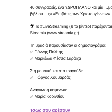
46 συγγραφείς, ένα ΥΔΡΟΠΛΑΝΟ και μία …βαλ
βιβλίου… 📖 «Επιβάτες των Χριστουγέννων»
🎥 Το #LiveStreaming (& το βίντεο) παρέχοντα
Streamia (www.streamia.gr).
Τη βραδιά παρουσίασαν οι δημοσιογράφοι:
✅ Γιάννης Πολίτης
✅ Μαρκέλλα Φέσσα Σαράιχα
Στη μουσική και στο τραγούδι:
✅ Γιώργος Χουβαρδάς
Ανάγνωση κειμένων:
✅ Μαρία Κορινθίου
Ίσως σου αρέσουν