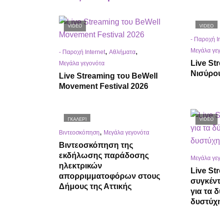
VIDEO
VIDEO
- Παροχή I
Μεγάλα γε
,
,
- Παροχή Internet
Αθλήματα
Live St
Μεγάλα γεγονότα
Νισύρο
Live Streaming του BeWell
Movement Festival 2026
ΓΚΑΛΕΡΊ
VIDEO
,
Βιντεοσκόπηση
Μεγάλα γεγονότα
Βιντεοσκόπηση της
εκδήλωσης παράδοσης
Μεγάλα γε
ηλεκτρικών
Live St
απορριμματοφόρων στους
συγκέν
Δήμους της Αττικής
για τα 
δυστύχ