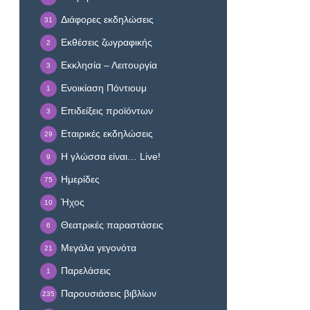
Διάφορες εκδηλώσεις
31
Εκθέσεις ζωγραφικής
2
Εκκλησία – Λειτουργία
3
Ενοικίαση Πόντιουμ
1
Επιδείξεις προϊόντων
3
Εταιρικές εκδηλώσεις
29
Η γλώσσα είναι… Live!
9
Ημερίδες
75
Ήχος
10
Θεατρικές παραστάσεις
6
Μεγάλα γεγονότα
21
Παρελάσεις
1
Παρουσιάσεις βιβλίων
235