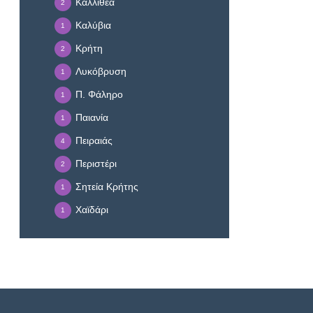
Καλλιθέα
2
Καλύβια
1
Κρήτη
2
Λυκόβρυση
1
Π. Φάληρο
1
Παιανία
1
Πειραιάς
4
Περιστέρι
2
Σητεία Κρήτης
1
Χαϊδάρι
1