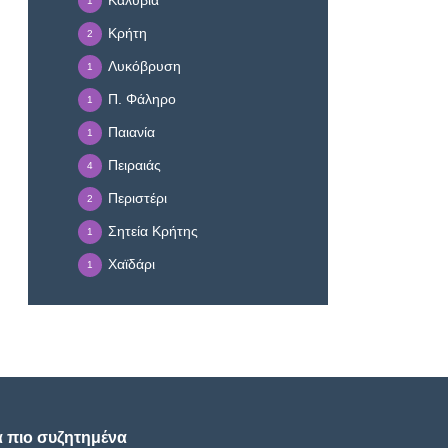
Καλύβια
1
Κρήτη
2
Λυκόβρυση
1
Π. Φάληρο
1
Παιανία
1
Πειραιάς
4
Περιστέρι
2
Σητεία Κρήτης
1
Χαϊδάρι
1
α πιο συζητημένα