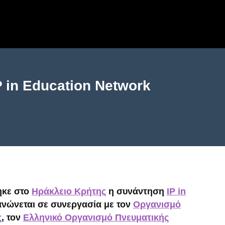
P in Education Network
ηκε στο
Ηράκλειο Κρήτης
η συνάντηση
IP in
ανώνεται σε συνεργασία με τον
Οργανισμό
ς
, τον
Ελληνικό Οργανισμό Πνευματικής