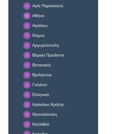
Αγία Παρασκευή
1
Αθήνα
52
Αιγάλεω
1
Άλιμος
1
Αργυρούπολη
1
Βόρεια Προάστια
2
Βοτανικός
1
Βριλήσσια
1
Γαλάτσι
1
Ελληνικό
1
Ηράκλειο Κρήτης
1
Θεσσαλονίκη
3
Καλλιθέα
2