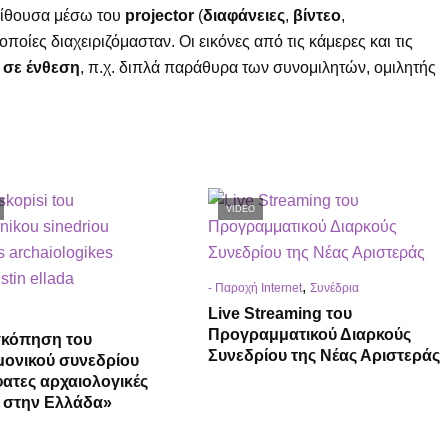
 αίθουσα μέσω του
projector
(
διαφάνειες
,
βίντεο
,
οποίες διαχειριζόμασταν. Οι εικόνες από τις κάμερες και τις
ε
σε ένθεση
, π.χ. διπλά παράθυρα των συνομιλητών, ομιλητής
VIDEO
,
- Παροχή Internet
Συνέδρια
Live Streaming του
Προγραμματικού Διαρκούς
σκόπηση του
Συνεδρίου της Νέας Αριστεράς
μονικού συνεδρίου
ατες αρχαιολογικές
ς στην Ελλάδα»