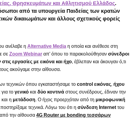
είας, Θρησκευμάτων και Αθλητισμού Ελλάδος
.
ρόσωποι από τα
υπουργεία Παιδείας των κρατών
τικών δικαιωμάτων και άλλους σχετικούς φορείς
ου ανέλαβε η
Alternative Media
η οποία και ανέθεσε στη
νε σε
Zoom Webinar
απ’ όπου το παρακολούθησαν
σύνεδροι
 στις εργασίες με εικόνα και ήχο
, έβλεπαν και άκουγαν ό,τι
 τους ακούγαμε στην αίθουσα.
ων τεχνικών όπου εγκαταστήσαμε το
control εικόνας
,
ήχου
 για το
γενικό
και
δύο κοντινά
στους συνέδρους, έδιναν την
η
και η
μετάδοση
. Ο ήχος προερχόταν από τη
μικροφωνική
ποστηρίξαμε τεχνικά. Λόγω του ότι η
σύνδεση Internet
του
 από την αίθουσα
4G Router με bonding τεσσάρων