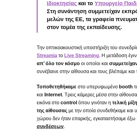
Ιδιοκτησίας
και το
Υπουργείο Παιδ
Στη συνάντηση συμμετείχαν εκπ
μελών της ΕΕ
, τα γραφεία πνευμα
στον τομέα της εκπαίδευσης.
Την οπτικοακουστική υποστήριξη του συνεδρί
Streamia
το
Live Streaming
. Η μετάδοση έγι
απ’ όλο τον κόσμο
οι οποίοι και
συμμετείχαν
συνέβαινε στην αίθουσα και τους βλέπαμε και
Τοποθετηθήκαμε
στο υπερυψωμένο
booth
τ
και
Internet
. Τρεις κάμερες μέσα στην αίθουσα
εικόνα στο
control
όπου γινόταν η
τελική μίξ
της αίθουσας
με την οποία συνδεθήκαμε και υ
χώρου δεν ήταν επαρκής, εγκαταστήσαμε έξω
συνδέσεων
.