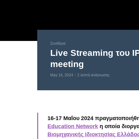
Συνέδρια
Live Streaming του I
meeting
May 16, 2024
2 λεπτά ανάγνωσης
16-17 Μαΐου 2024 πραγματοποιήθ
Education Network
η οποία διοργ
Βιομηχανικής Ιδιοκτησίας Ελλάδο