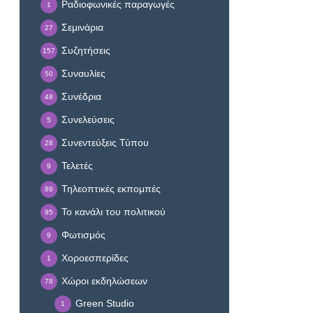
Ραδιοφωνικές παραγωγές
1
Σεμινάρια
27
Συζητήσεις
157
Συναυλίες
50
Συνέδρια
48
Συνελεύσεις
5
Συνεντεύξεις Τύπου
28
Τελετές
9
Τηλεοπτικές εκπομπές
89
Το κανάλι του πολιτικού
95
Φωτισμός
9
Χοροεσπερίδες
1
Χώροι εκδηλώσεων
78
Green Studio
1