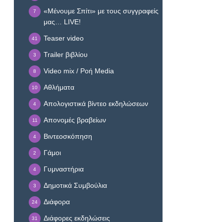
«Μένουμε Σπίτι» με τους συγγραφείς
7
μας… LIVE!
Teaser video
41
Trailer βιβλίου
3
Video mix / Ροή Media
8
Αθλήματα
10
Απολογιστικά βίντεο εκδηλώσεων
4
Απονομές βραβείων
11
Βιντεοσκόπηση
4
Γάμοι
2
Γυμναστήρια
4
Δημοτικά Συμβούλια
3
Διάφορα
24
Διάφορες εκδηλώσεις
31