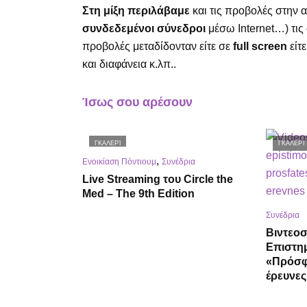
Στη μίξη περιλάβαμε
και τις προβολές στην
συνδεδεμένοι σύνεδροι
μέσω Internet…) τις 
προβολές μεταδίδονταν είτε σε
full screen
είτ
και διαφάνεια κ.λπ..
Ίσως σου αρέσουν
ΓΚΑΛΕΡΊ
ΓΚΑΛΕΡΊ
,
Ενοικίαση Πόντιουμ
Συνέδρια
Live Streaming του Circle the
Med – The 9th Edition
Συνέδρια
Βιντεο
Επιστη
«Πρόσφ
έρευνε