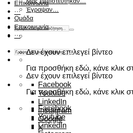
Μας εμπιστεύτηκαν…
Επικοινωνία
Έγραψαν…
···
Ομάδα
Επικοινωνία
···
Δεν έχουν επιλεγεί βίντεο
Για προσθήκη εδώ, κάνε κλικ 
Δεν έχουν επιλεγεί βίντεο
Facebook
Για προσθήκη εδώ, κάνε κλικ 
Youtube
LinkedIn
Facebook
Instagram
Youtube
Google
LinkedIn
X