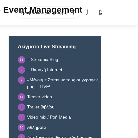
Δείγματα Live Streaming
– Streamia Blog
18
– Παροχή Internet
9
«Μένουμε Σπίτι» με τους συγγραφείς
7
μας… LIVE!
Teaser video
41
Trailer βιβλίου
3
Video mix / Ροή Media
8
Αθλήματα
10
Απολογιστικά βίντεο εκδηλώσεων
4