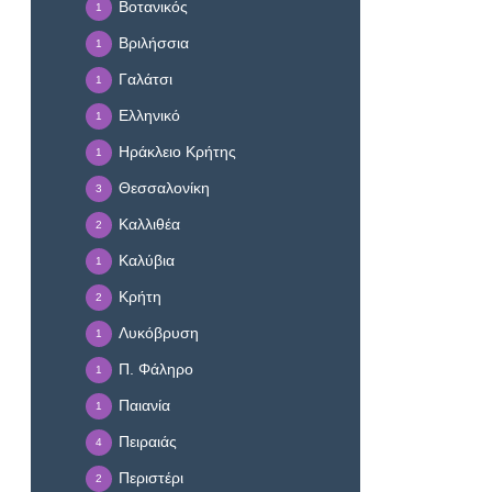
Βοτανικός
1
Βριλήσσια
1
Γαλάτσι
1
Ελληνικό
1
Ηράκλειο Κρήτης
1
Θεσσαλονίκη
3
Καλλιθέα
2
Καλύβια
1
Κρήτη
2
Λυκόβρυση
1
Π. Φάληρο
1
Παιανία
1
Πειραιάς
4
Περιστέρι
2