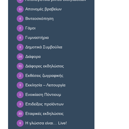
Απονομές βραβείων
11
Βιντεοσκόπηση
4
Γάμοι
2
Γυμναστήρια
4
Δημοτικά Συμβούλια
3
Διάφορα
24
Διάφορες εκδηλώσεις
31
Εκθέσεις ζωγραφικής
2
Εκκλησία – Λειτουργία
3
Ενοικίαση Πόντιουμ
1
Επιδείξεις προϊόντων
3
Εταιρικές εκδηλώσεις
30
Η γλώσσα είναι… Live!
9