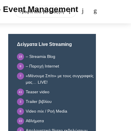
Δείγματα Live Streaming
– Streamia Blog
18
– Παροχή Internet
9
«Μένουμε Σπίτι» με τους συγγραφείς
7
μας… LIVE!
Teaser video
41
Trailer βιβλίου
3
Video mix / Ροή Media
8
Αθλήματα
10
Απολογιστικά βίντεο εκδηλώσεων
4