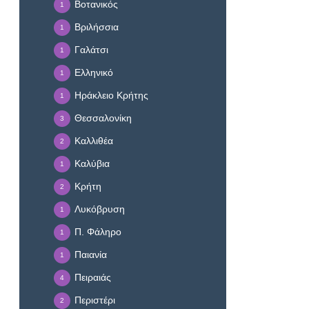
Βοτανικός
1
Βριλήσσια
1
Γαλάτσι
1
Ελληνικό
1
Ηράκλειο Κρήτης
1
Θεσσαλονίκη
3
Καλλιθέα
2
Καλύβια
1
Κρήτη
2
Λυκόβρυση
1
Π. Φάληρο
1
Παιανία
1
Πειραιάς
4
Περιστέρι
2