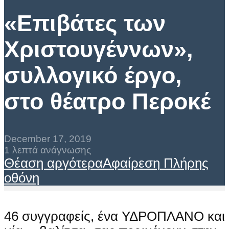
«Επιβάτες των
Χριστουγέννων»,
συλλογικό έργο,
στο θέατρο Περοκέ
December 17, 2019
1 λεπτά ανάγνωσης
Θέαση αργότερα
Αφαίρεση
Πλήρης
οθόνη
46 συγγραφείς, ένα ΥΔΡΟΠΛΑΝΟ και