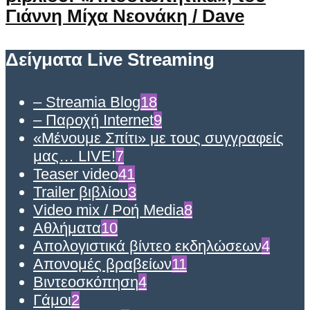
Γιάννη Μίχα Νεονάκη / Dave
Δείγματα Live Streaming
– Streamia Blog
18
– Παροχή Internet
9
«Μένουμε Σπίτι» με τους συγγραφείς
μας… LIVE!
7
Teaser video
41
Trailer βιβλίου
3
Video mix / Ροή Media
8
Αθλήματα
10
Απολογιστικά βίντεο εκδηλώσεων
4
Απονομές βραβείων
11
Βιντεοσκόπηση
4
Γάμοι
2