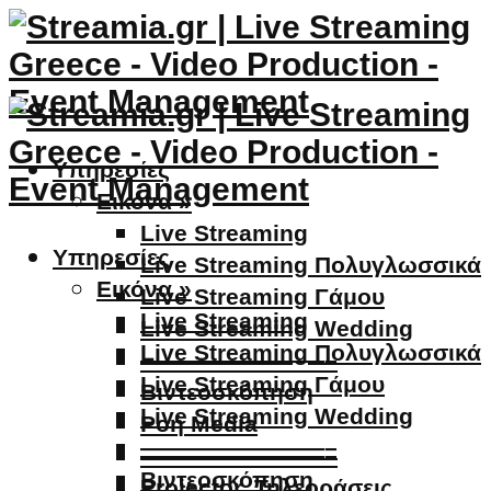
Υπηρεσίες
Εικόνα »
Live Streaming
Υπηρεσίες
Live Streaming Πολυγλωσσικά
Εικόνα »
Live Streaming Γάμου
Live Streaming
Live Streaming Wedding
Live Streaming Πολυγλωσσικά
————————–
Live Streaming Γάμου
Βιντεοσκόπηση
Live Streaming Wedding
Ροή Media
————————–
————————–
Βιντεοσκόπηση
Projector, Τηλεοράσεις,