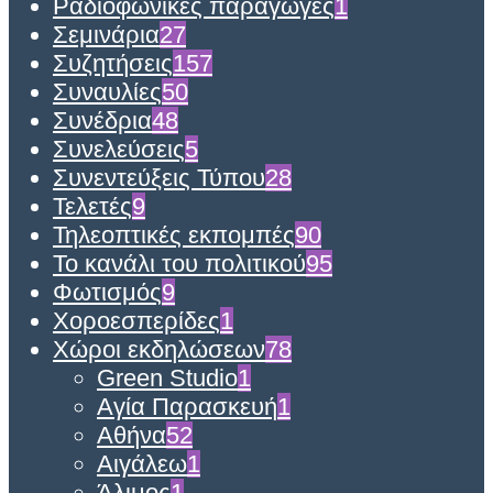
Ραδιοφωνικές παραγωγές
1
Σεμινάρια
27
Συζητήσεις
157
Συναυλίες
50
Συνέδρια
48
Συνελεύσεις
5
Συνεντεύξεις Τύπου
28
Τελετές
9
Τηλεοπτικές εκπομπές
90
Το κανάλι του πολιτικού
95
Φωτισμός
9
Χοροεσπερίδες
1
Χώροι εκδηλώσεων
78
Green Studio
1
Αγία Παρασκευή
1
Αθήνα
52
Αιγάλεω
1
Άλιμος
1