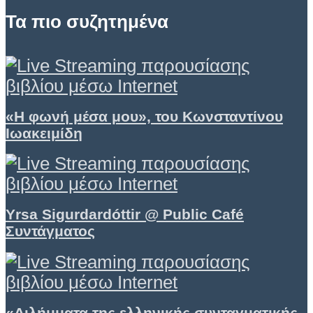
Τα πιο συζητημένα
«Η φωνή μέσα μου», του Κωνσταντίνου
Ιωακειμίδη
Yrsa Sigurdardóttir @ Public Café
Συντάγματος
«Διλήμματα της ελληνικής συνταγματικής