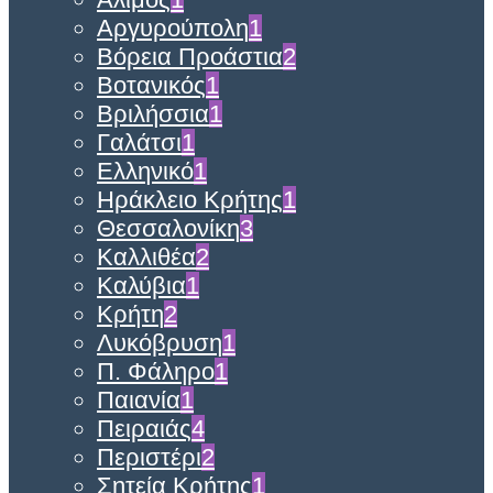
Αργυρούπολη
1
Βόρεια Προάστια
2
Βοτανικός
1
Βριλήσσια
1
Γαλάτσι
1
Ελληνικό
1
Ηράκλειο Κρήτης
1
Θεσσαλονίκη
3
Καλλιθέα
2
Καλύβια
1
Κρήτη
2
Λυκόβρυση
1
Π. Φάληρο
1
Παιανία
1
Πειραιάς
4
Περιστέρι
2
Σητεία Κρήτης
1