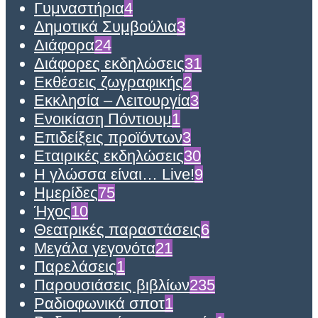
Γυμναστήρια
4
Δημοτικά Συμβούλια
3
Διάφορα
24
Διάφορες εκδηλώσεις
31
Εκθέσεις ζωγραφικής
2
Εκκλησία – Λειτουργία
3
Ενοικίαση Πόντιουμ
1
Επιδείξεις προϊόντων
3
Εταιρικές εκδηλώσεις
30
Η γλώσσα είναι… Live!
9
Ημερίδες
75
Ήχος
10
Θεατρικές παραστάσεις
6
Μεγάλα γεγονότα
21
Παρελάσεις
1
Παρουσιάσεις βιβλίων
235
Ραδιοφωνικά σποτ
1